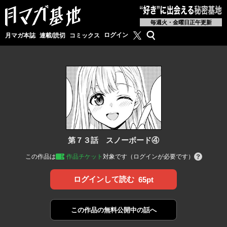
毎週火・金曜日正午更新
月マガ基地公式X
検索
ログイン
月マガ本誌
連載/読切
コミックス
第７３話 スノーボード④
この作品は
作品チケット
対象です（ログインが必要です）
ログインして読む
65pt
この作品の
無料公開中の話へ