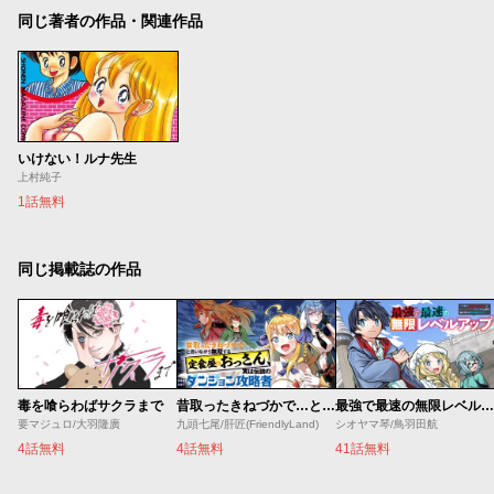
同じ著者の作品・関連作品
いけない！ルナ先生
上村純子
1話無料
同じ掲載誌の作品
毒を喰らわばサクラまで
昔取ったきねづかで…と言いながら無双する定食屋のおっさん、実は伝説のダンジョン攻略者
最強で最速の無限レベルアップ ～スキル【経験値１０００倍】と【レベルフリー】でレベル上限の枷が外れた俺は無双する～
要マジュロ/大羽隆廣
九頭七尾/肝匠(FriendlyLand)
シオヤマ琴/鳥羽田航
4話無料
4話無料
41話無料