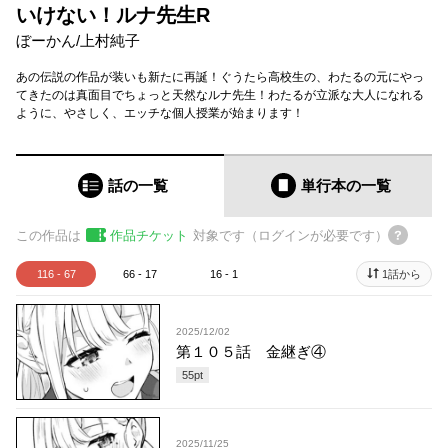
いけない！ルナ先生R
ぼーかん
/
上村純子
あの伝説の作品が装いも新たに再誕！ぐうたら高校生の、わたるの元にやっ
てきたのは真面目でちょっと天然なルナ先生！わたるが立派な大人になれる
ように、やさしく、エッチな個人授業が始まります！
話の一覧
単行本
の一覧
この作品は
作品チケット
対象です（ログインが必要です）
116 - 67
66 - 17
16 - 1
1話から
2025/12/02
第１０５話 金継ぎ④
55
pt
2025/11/25