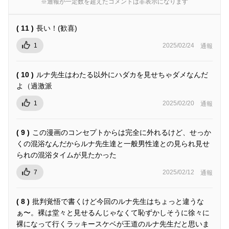
※通報が一定数を超えたコメントは非表示になります
( 11 )
長い！(歓喜)
1
2025/02/24
通報
( 10 )
ルナ先生はわたる以外にハダカを見せちゃダメなんだ
よ（過激派
1
2025/02/20
通報
( 9 )
この漫画のコンセプトからは完全に外れるけど、せっか
くの混浴なんだからルナ先生達と一般男性達との見られ見せ
られの混浴タイムが見たかった
7
2025/02/12
通報
( 8 )
批判覚悟で書くけど今回のルナ先生はちょっと違うな
ぁ〜。裸は堂々と見せるんじゃなくて恥ずかしそうに徐々に
裸になって行くラッキースケベが王道のルナ先生だと思いま