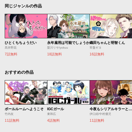
同じジャンルの作品
ひとくちちょうだい
永年雇用は可能でしょうか
織田ちゃんと明智くん
髙井野花
梨川リサ/yokuu
常盤ギヨ
7話無料
18話無料
16話無料
おすすめの作品
ボールルームへようこそ
IGCガール
今夜もシリアルキラーと待ち合わせ
竹内友
東和広
伊口紺/中村優児
11話無料
4話無料
11話無料