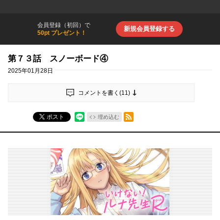
会員登録（初回）で
新規会員登録する
50pt プレゼント！
第７３話 スノーボード④
2025年01月28日
コメントを書く(
11
)
RSSフィード
ポスト
埋め込む