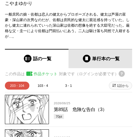
こやまゆかり
一般庶民の娘・佐都は恋人の健太からプロポーズされる。健太は芦屋の富
豪・深山家の次男なのだが、佐都は庶民的な健太に親近感を持っていた。し
かし健太に連れられていった深山家は佐都の想像を絶する大邸宅だった。厳
格な父・圭一により佐都は門前払いにあう。二人は駆け落ち同然で入籍する
が…。
話の一覧
単行本
の一覧
この作品は
作品チケット
対象です（ログインが必要です）
203 - 104
103 - 4
3 - 1
1話から
2026/06/25
第89話 危険な告白（3）
70
pt