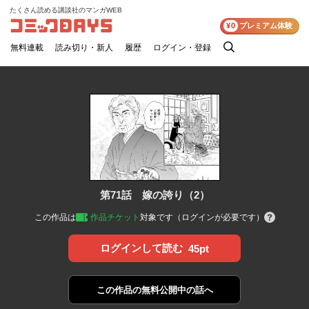
たくさん読める講談社のマンガWEB
コミックDAYS
¥0
プレミアム体験
無料連載
読み切り・新人
履歴
ログイン・登録
検
索
第71話 嫁の誇り（2）
この作品は
作品チケット
対象です（ログインが必要です）
ログインして読む
45pt
この作品の
無料公開中の話へ