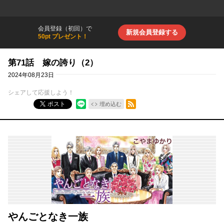
会員登録（初回）で
新規会員登録する
50pt プレゼント！
第71話 嫁の誇り（2）
2024年08月23日
シェアして応援しよう！
RSSフィード
ポスト
埋め込む
やんごとなき一族