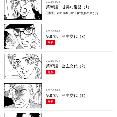
2026/05/25
第88話 甘美な復讐（1）
70
pt
2026年08月25日
に無料公開予定
2026/04/24
第87話 当主交代（3）
無料
2026/04/24
第87話 当主交代（2）
無料
2026/04/24
第87話 当主交代（1）
無料