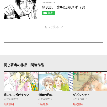
2026/03/25
第86話 光明は差さず（3）
無料
もっと見る
同じ著者の作品・関連作品
肩ごしに投げキッス
指輪の約束
ダブルベッド
こやまゆかり
こやまゆかり
こやまゆかり
1話無料
1話無料
1話無料