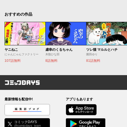
おすすめの作品
ヤニねこ
虐幸のくるちゃん
ツレ猫 マルルとハチ
にゃんにゃんファクトリー
木陰ひな田
園田ゆり
107話無料
8話無料
81話無料
コミックDAYS
最新情報を配信中!
アプリもあります
編集部ブログ
コミックDAYS
@comicdays_team