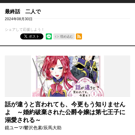
最終話 二人で
2024年08月30日
シェアして応援しよう！
RSSフィード
ポスト
埋め込む
話が違うと言われても、今更もう知りません
よ ～婚約破棄された公爵令嬢は第七王子に
溺愛される～
鏡ユーマ
/
鬱沢色素
/
辰馬大助