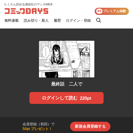
たくさん読める講談社のマンガWEB
コミックDAYS
¥0
プレミアム体験
無料連載
読み切り・新人
履歴
ログイン・登録
検
索
最終話 二人で
ログインして読む
220pt
会員登録（初回）で
新規会員登録する
50pt プレゼント！