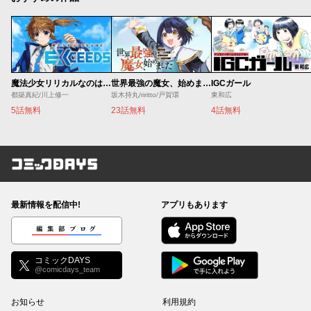
魔法少女リリカルなのは EXCEEDS
世界最強の魔女、始めました ～私だけ『攻略サイト』を見れる世界で自由に生きます～
IGCガール
都築真紀/川上修一
坂木持丸/riritto/戸賀環
東和広
5話無料
23話無料
4話無料
コミックDAYS
最新情報を配信中!
アプリもあります
編集部ブログ
コミックDAYS
@comicdays_team
お知らせ
利用規約