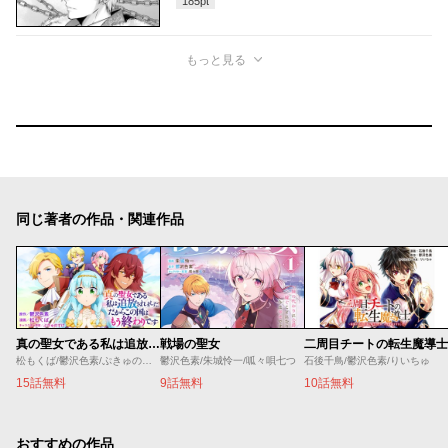
185
pt
もっと見る
同じ著者の作品・関連作品
真の聖女である私は追放されました。だからこの国はもう終わりです
戦場の聖女
二周目チートの転生魔導士
松もくば/鬱沢色素/ぷきゅのすけ
鬱沢色素/朱城怜一/呱々唄七つ
石後千鳥/鬱沢色素/りいちゅ
15話無料
9話無料
10話無料
おすすめの作品