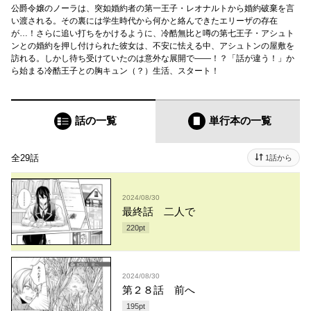
公爵令嬢のノーラは、突如婚約者の第一王子・レオナルトから婚約破棄を言
い渡される。その裏には学生時代から何かと絡んできたエリーザの存在
が…！さらに追い打ちをかけるように、冷酷無比と噂の第七王子・アシュト
ンとの婚約を押し付けられた彼女は、不安に怯える中、アシュトンの屋敷を
訪れる。しかし待ち受けていたのは意外な展開で――！？「話が違う！」か
ら始まる冷酷王子との胸キュン（？）生活、スタート！
話の一覧
単行本
の一覧
全29話
1話から
2024/08/30
最終話 二人で
220
pt
2024/08/30
第２８話 前へ
195
pt