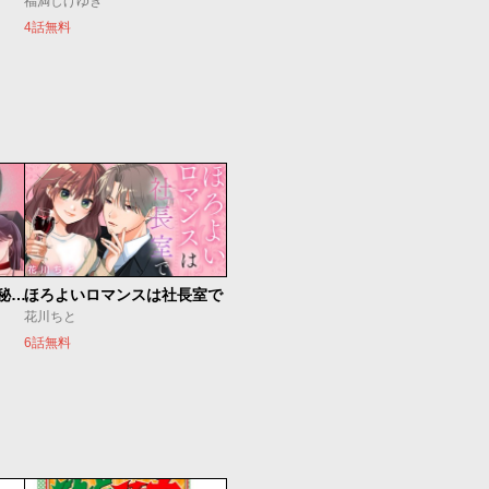
福満しげゆき
4話無料
ゼロ婚 ～甘くキケンな極秘任務～
ほろよいロマンスは社長室で
花川ちと
6話無料