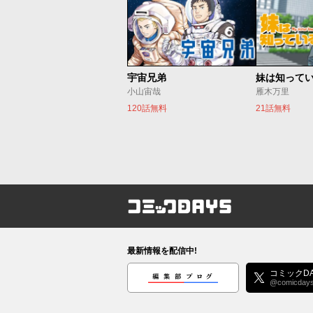
宇宙兄弟
妹は知って
小山宙哉
雁木万里
120話無料
21話無料
コミックDAYS
最新情報を配信中!
編集部ブログ
コミックDA
@comicday