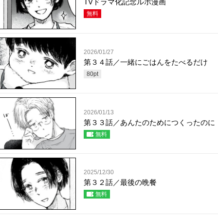
TVドラマ化記念ルポ漫画
無料
2026/01/27
第３４話／一緒にごはんをたべるだけ
80
pt
2026/01/13
第３３話／あんたのためにつくったのに
無料
2025/12/30
第３２話／最後の晩餐
無料