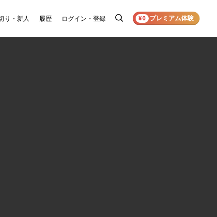
プレミアム体験
切り・新人
履歴
ログイン・登録
検
¥0
索