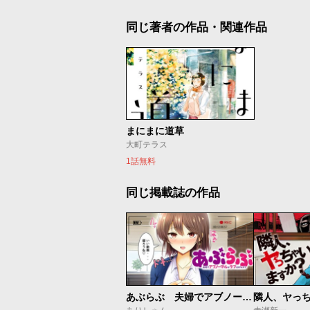
同じ著者の作品・関連作品
まにまに道草
大町テラス
1話無料
同じ掲載誌の作品
あぶらぶ 夫婦でアブノーマルなラブしませんか？
隣人、ヤっ