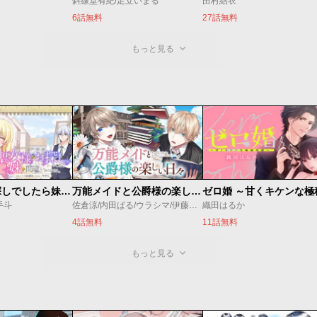
斜線堂有紀/足立いまる
田村結衣
6話無料
27話無料
もっと見る
聖女様をお探しでしたら妹で間違いありません。さあどうぞお連れください、今すぐ。
万能メイドと公爵様の楽しい日々
手斗
佐倉涼/内田ぱる/ウラシマ/伊藤テリヤキ
織田はるか
4話無料
11話無料
もっと見る