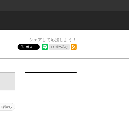
シェアして応援しよう！
RSSフィード
ポスト
埋め込む
1話から