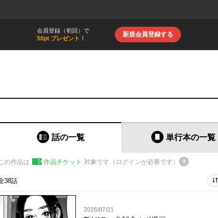
会員登録（初回）で
新規会員登録する
50pt プレゼント！
話の一覧
単行本
の一覧
この作品は
作品チケット
対象です（ログインが必要です）
全38話
2026/07/21