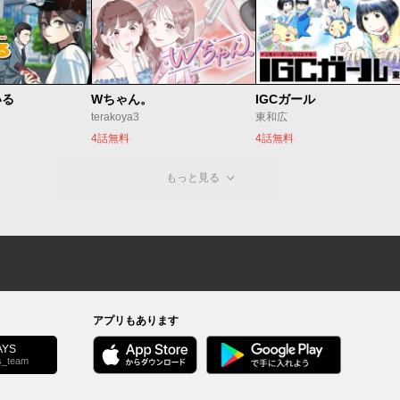
いる
Wちゃん。
IGCガール
terakoya3
東和広
4話無料
4話無料
もっと見る
アプリもあります
YS
s_team