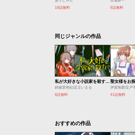
ありしゃん
赤瀬新一
18話無料
6話無料
同じジャンルの作品
私が大好きな小説家を殺すまで
斜線堂有紀/足立いまる
伊賀海栗/足戸
6話無料
41話無料
おすすめの作品