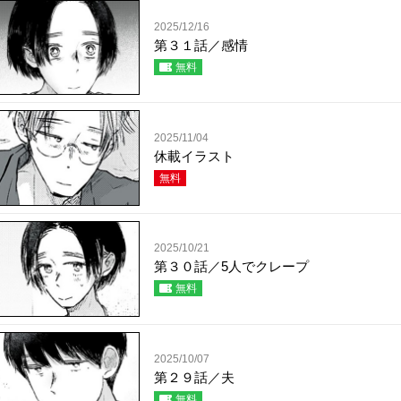
2025/12/16
第３１話／感情
無料
2025/11/04
休載イラスト
無料
2025/10/21
第３０話／5人でクレープ
無料
2025/10/07
第２９話／夫
無料