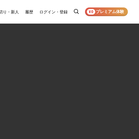
プレミアム体験
切り・新人
履歴
ログイン・登録
検
¥0
索