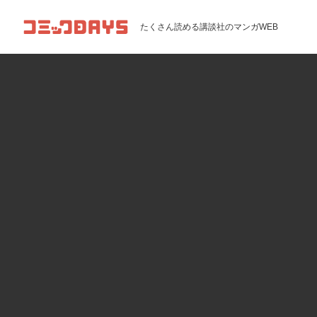
コミックDAYS
たくさん読める講談社のマンガWEB