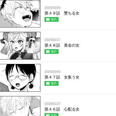
2025/02/25
第４９話 墜ちる女
無料
2025/02/17
第４８話 黄金の女
無料
2025/02/03
第４７話 女集う女
無料
2025/01/27
第４６話 心配る女
無料