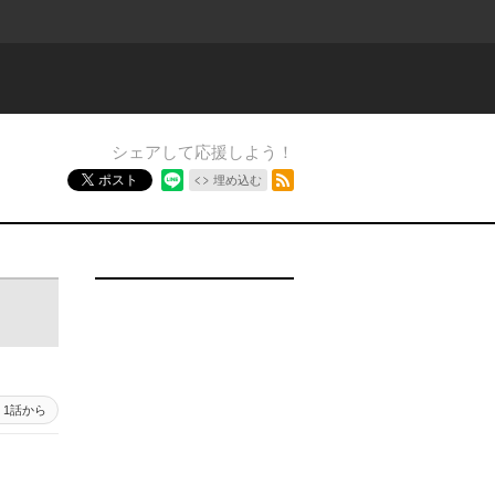
シェアして応援しよう！
RSSフィード
ポスト
埋め込む
1話から