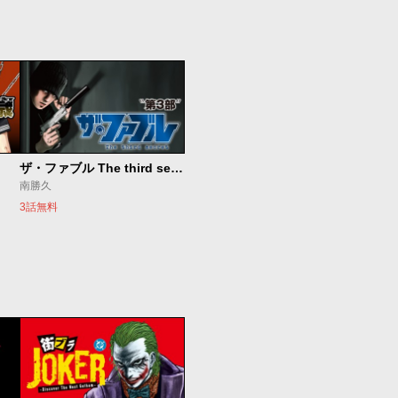
ザ・ファブル The third secret
南勝久
3話無料