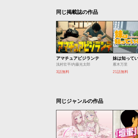
同じ掲載誌の作品
アマチュアビジランテ
妹は知って
浅村壮平/内藤光太郎
雁木万里
3話無料
21話無料
同じジャンルの作品