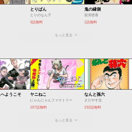
とりぱん
鬼の縁側
とりのなん子
岩渕杏香
3話無料
1話無料
もっと見る
ムへようこそ
ヤニねこ
なんと孫六
にゃんにゃんファクトリー
さだやす圭
107話無料
232話無料
もっと見る