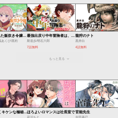
婚約破棄された飯炊き令嬢の私は冷酷公爵と専属契約しました～ですが胃袋を掴んだ結果、冷たかった公爵様がどんどん優しくなっています～
最強出戻り中年冒険者は、今さら命なんてかけたくない
龍狩のナト
福あくび/黒裄
斯道歩/明石六郎
黒井白
7話無料
4話無料
もっと見る
ゼロ婚 ～甘くキケンな極秘任務～
ほろよいロマンスは社長室で
官能先生
花川ちと
吉田基已