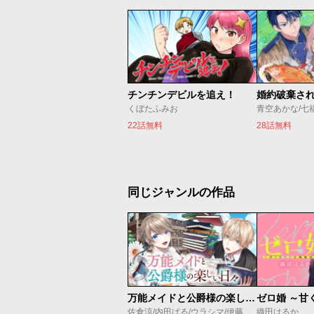
チンチンデビルを追え！
くぼたふみお
青空あかな/七
22話無料
28話無料
同じジャンルの作品
万能メイドと公爵様の楽しい日々
佐倉涼/内田ぱる/ウラシマ/伊藤テリヤキ
織田はるか