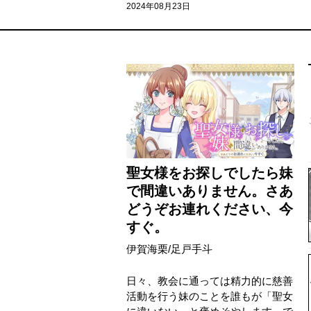
2024年08月23日
聖女様をお探しでしたら妹
で間違いありません。さあ
どうぞお連れください、今
すぐ。
伊賀海栗
/
足戸手斗
日々、教会に通っては精力的に慈善
活動を行う妹のことを誰もが「聖女