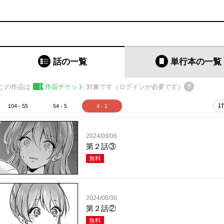
話の一覧
単行本
の一覧
この作品は
作品チケット
対象です（ログインが必要です）
104 - 55
54 - 5
4 - 1
2024/09/06
第２話③
無料
2024/08/30
第２話②
無料