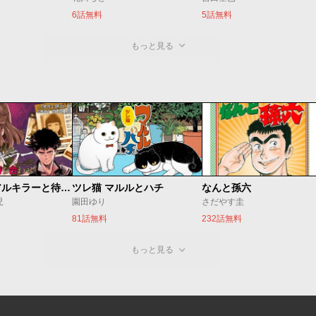
6話無料
5話無料
もっと見る
今夜もシリアルキラーと待ち合わせ
ツレ猫 マルルとハチ
なんと孫六
児
園田ゆり
さだやす圭
81話無料
232話無料
もっと見る