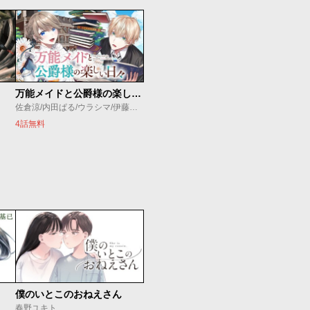
万能メイドと公爵様の楽しい日々
佐倉涼/内田ぱる/ウラシマ/伊藤テリヤキ
4話無料
僕のいとこのおねえさん
春野ユキト