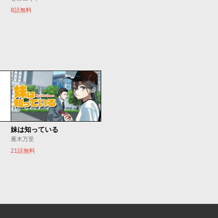
8話無料
妹は知っている
雁木万里
21話無料