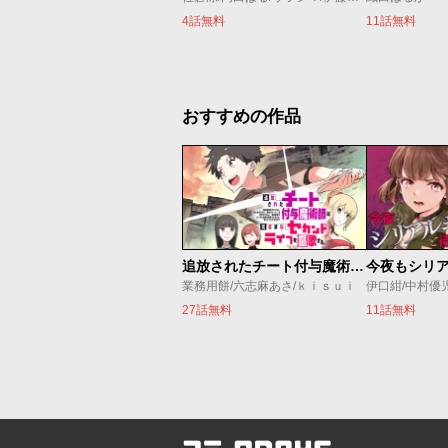
4話無料
11話無料
おすすめの作品
追放されたチート付与魔術師は気ままなセカンドライフを謳歌する。 ～俺は武器だけじゃなく、あらゆるものに『強化ポイント』を付与できるし、俺の意思でいつでも効果を解除できるけど、残った人たち大丈夫？～
業務用餅/六志麻あさ/ｋｉｓｕｉ
伊口紺/中村優
27話無料
11話無料