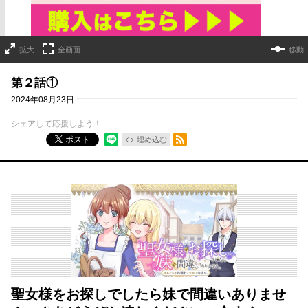
拡大
全画面
移動
第２話①
2024年08月23日
シェアして応援しよう！
RSSフィード
ポスト
埋め込む
聖女様をお探しでしたら妹で間違いありませ