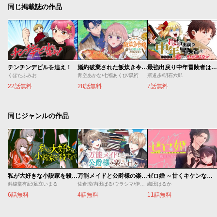
同じ掲載誌の作品
チンチンデビルを追え！
婚約破棄された飯炊き令嬢の私は冷酷公爵と専属契約しました～ですが胃袋を掴んだ結果、冷たかった公爵様がどんどん優しくなっています～
最強出戻り中年冒険者は、今さら命なんてかけたくない
くぼたふみお
青空あかな/七福あくび/黒裄
斯道歩/明石六郎
22話無料
28話無料
7話無料
同じジャンルの作品
私が大好きな小説家を殺すまで
万能メイドと公爵様の楽しい日々
ゼロ婚 ～甘くキケンな極秘任務～
斜線堂有紀/足立いまる
佐倉涼/内田ぱる/ウラシマ/伊藤テリヤキ
織田はるか
6話無料
4話無料
11話無料