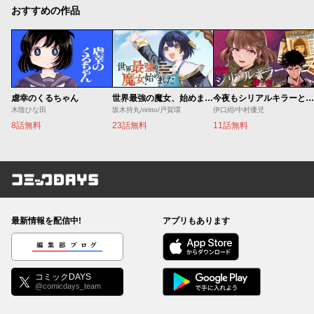
おすすめの作品
虐幸のくるちゃん
世界最強の魔女、始めました ～私だけ『攻略サイト』を見れる世界で自由に生きます～
今夜もシリアルキラーと待ち合わせ
木陰ひな田
坂木持丸/riritto/戸賀環
伊口紺/中村優児
8話無料
23話無料
11話無料
コミックDAYS
最新情報を配信中!
アプリもあります
編集部ブログ
コミックDAYS
@comicdays_team