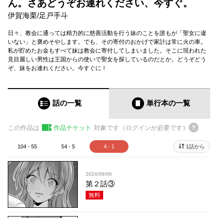
ん。さあどうぞお連れください、今すぐ。
伊賀海栗
/
足戸手斗
日々、教会に通っては精力的に慈善活動を行う妹のことを誰もが「聖女に違
いない」と褒めそやします。でも、その寄付のおかげで家計は常に火の車。
私が貯めたお金もすべて妹は教会に寄付してしまいました。そこに現われた
見目麗しい男性は王国からの使いで聖女を探しているのだとか。どうぞどう
ぞ、妹をお連れください。今すぐに！
話の一覧
単行本
の一覧
この作品は
作品チケット
対象です（ログインが必要です）
104 - 55
54 - 5
4 - 1
1話から
2024/09/06
第２話③
無料