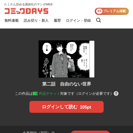
たくさん読める講談社のマンガWEB
コミックDAYS
¥0
プレミアム体験
無料連載
読み切り・新人
履歴
ログイン・登録
検
索
第二話 自由のない世界
この作品は
作品チケット
対象です（ログインが必要です）
ログインして読む
105pt