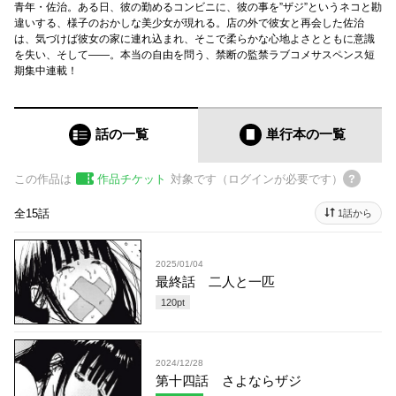
青年・佐治。ある日、彼の勤めるコンビニに、彼の事を”ザジ”というネコと勘
違いする、様子のおかしな美少女が現れる。店の外で彼女と再会した佐治
は、気づけば彼女の家に連れ込まれ、そこで柔らかな心地よさとともに意識
を失い、そして――。本当の自由を問う、禁断の監禁ラブコメサスペンス短
期集中連載！
話の一覧
単行本
の一覧
この作品は
作品チケット
対象です（ログインが必要です）
全15話
1話から
2025/01/04
最終話 二人と一匹
120
pt
2024/12/28
第十四話 さよならザジ