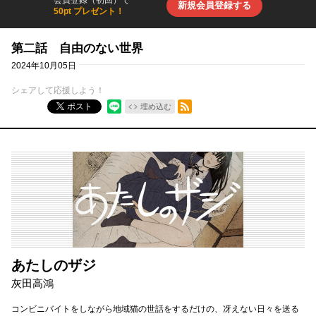
会員登録（初回）で
新規会員登録する
50pt プレゼント！
第二話 自由のない世界
2024年10月05日
シェアして応援しよう！
RSSフィード
ポスト
埋め込む
あたしのザジ
灰田高鴻
コンビニバイトをしながら地域猫の世話をするだけの、冴えない日々を送る