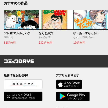
おすすめの作品
ツレ猫 マルルとハチ
なんと孫六
ゆーあーすらっがー
園田ゆり
さだやす圭
なめたけ/真野ろか
81話無料
232話無料
10話無料
コミックDAYS
最新情報を配信中!
アプリもあります
編集部ブログ
コミックDAYS
@comicdays_team