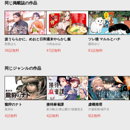
同じ掲載誌の作品
波うららかに、めおと日和
週末やらかし飯
ツレ猫 マルルとハチ
西香はち
小村あゆみ
園田ゆり
36話無料
47話無料
81話無料
同じジャンルの作品
龍狩のナト
接待麻雀課
虚構推理
黒井白
新川帆立/奥山響介/後藤悠太
片瀬茶柴/城平京
4話無料
4話無料
8話無料