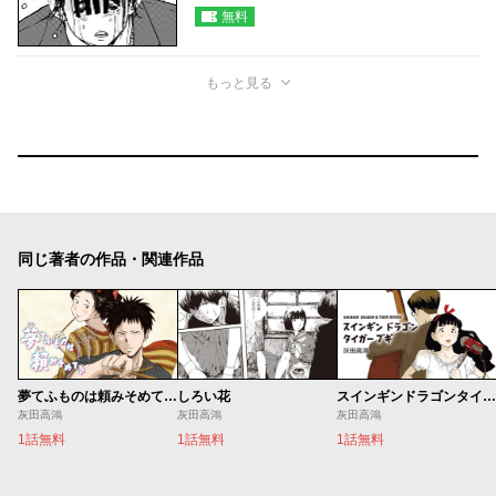
無料
もっと見る
同じ著者の作品・関連作品
夢てふものは頼みそめてき Daydream Believers
しろい花
スインギンドラゴンタイガーブギ
灰田高鴻
灰田高鴻
灰田高鴻
1話無料
1話無料
1話無料