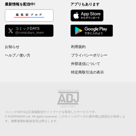
最新情報を配信中!
アプリもあります
編集部ブログ
コミックDAYS
@comicdays_team
お知らせ
利用規約
ヘルプ／使い方
プライバシーポリシー
外部送信について
特定商取引法の表示
コミックDAYSは正規版配信サイトマークを取得したサービスです。
©
KODANSHA Ltd.
All rights reserved. このサイトのデータの著作権は講談社が保有しま
す。無断複製転載放送等は禁止します。