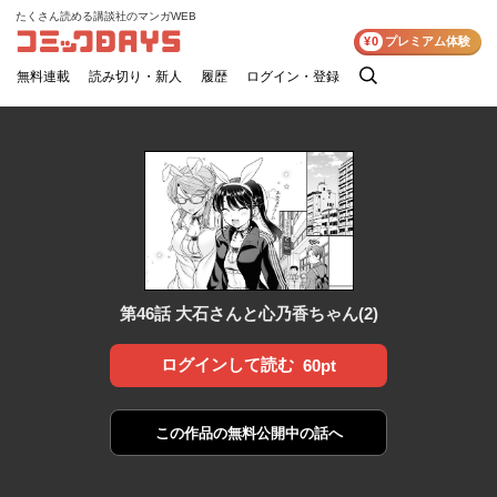
たくさん読める講談社のマンガWEB
コミックDAYS
¥0
プレミアム体験
無料連載
読み切り・新人
履歴
ログイン・登録
検
索
第46話 大石さんと心乃香ちゃん(2)
ログインして読む
60pt
この作品の
無料公開中の話へ