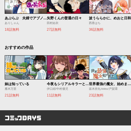
あぶらぶ 夫婦でアブノーマルなラブしませんか？
矢野くんの普通の日々
波うららかに、めおと日和
ありしゃん
田村結衣
西香はち
18話無料
27話無料
36話無料
おすすめの作品
妹は知っている
今夜もシリアルキラーと待ち合わせ
世界最強の魔女、始めました ～私だけ『攻略サイト』を見れる世界で自由に生きます～
雁木万里
伊口紺/中村優児
坂木持丸/riritto/戸賀環
21話無料
11話無料
23話無料
コミックDAYS