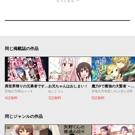
もっと見る
同じ掲載誌の作品
異世界帰りの元勇者ですが、デスゲームに巻き込まれました
お兄ちゃんはおしまい！
魔力0で最強の大賢者 ～それは魔法ではない、物理だ！～
空地大乃/黒山メッキ
ねことうふ
空地大乃/色意しのぶ/ぎん太郎
4話無料
2話無料
5話無料
同じジャンルの作品