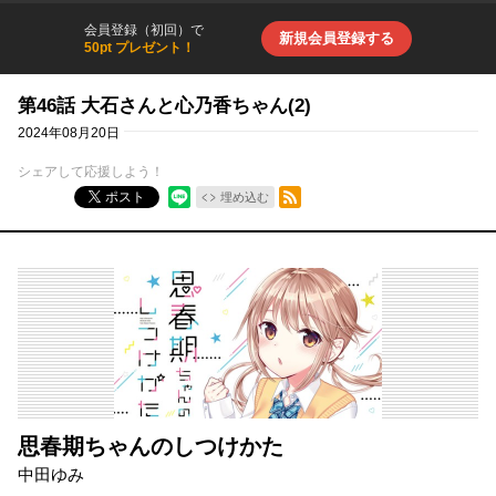
会員登録（初回）で
新規会員登録する
50pt プレゼント！
第46話 大石さんと心乃香ちゃん(2)
2024年08月20日
シェアして応援しよう！
RSSフィード
ポスト
埋め込む
思春期ちゃんのしつけかた
中田ゆみ