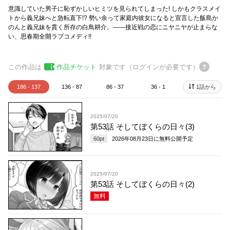
意識していた男子に恥ずかしいヒミツを見られてしまった! しかもクラスメイ
トから義兄妹へと急転直下!? 勢い余って家庭内彼女になると宣言した飯島か
のんと義兄妹を貫く所存の白鳥耕介。――接近戦の恋にニヤニヤが止まらな
い、思春期全開ラブコメディ!!
この作品は
作品チケット
対象です（ログインが必要です）
186 - 137
136 - 87
86 - 37
36 - 1
1話から
2025/07/20
第53話 そしてぼくらの日々(3)
60
pt
2026年08月23日
に無料公開予定
2025/07/20
第53話 そしてぼくらの日々(2)
無料