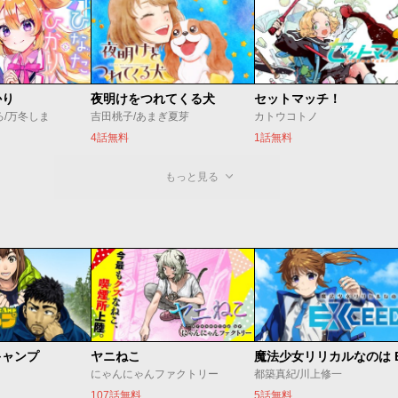
かり
夜明けをつれてくる犬
セットマッチ！
ろ/万冬しま
吉田桃子/あまぎ夏芽
カトウコトノ
4話無料
1話無料
もっと見る
キャンプ
ヤニねこ
にゃんにゃんファクトリー
都築真紀/川上修一
107話無料
5話無料