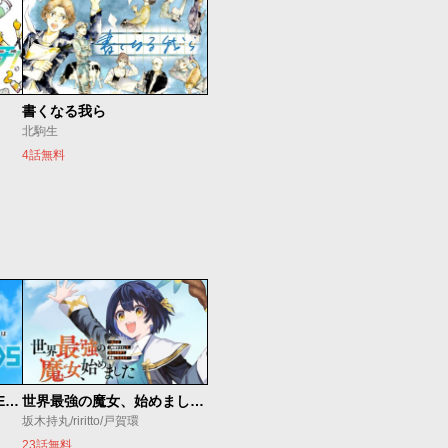
書くなる我ら
北駒生
4話無料
魔法少女リリカルなのは EXCEEDS
世界最強の魔女、始めました ～私だけ『攻略サイト』を見れる世界で自由に生きます～
坂木持丸/riritto/戸賀環
23話無料