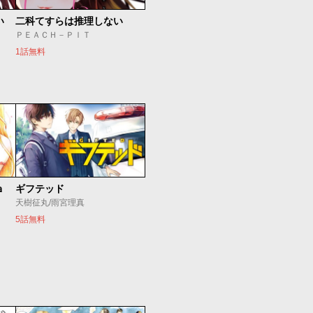
い
二科てすらは推理しない
ＰＥＡＣＨ－ＰＩＴ
1話無料
ａ
ギフテッド
天樹征丸/雨宮理真
5話無料