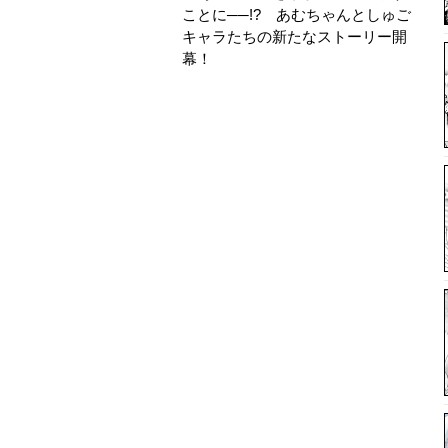
ことに──!? あむちゃんとしゅご
キャラたちの新たなストーリー開
幕！