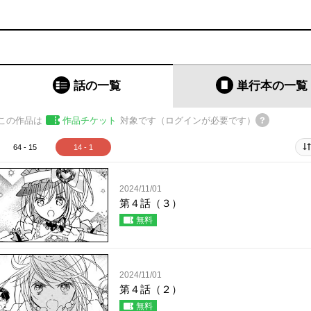
話の一覧
単行本
の一覧
この作品は
作品チケット
対象です（ログインが必要です）
64 - 15
14 - 1
2024/11/01
第４話（３）
無料
2024/11/01
第４話（２）
無料