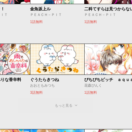
ラ！
金魚坂上ル
二科てすらは見つからな
ＰＩＴ
ＰＥＡＣＨ－ＰＩＴ
ＰＥＡＣＨ－ＰＩＴ
1話無料
1話無料
べりな香辛料
ぐうたらきつね
ぴちぴちピッチ ａｑｕ
おおともみつち
花森ぴんく
3話無料
1話無料
もっと見る