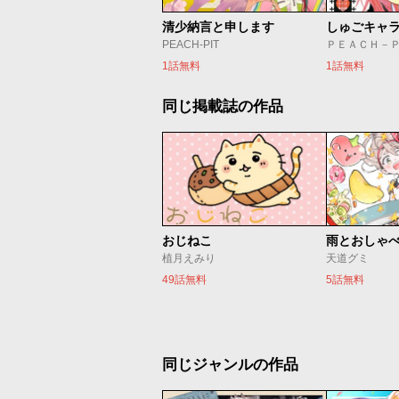
清少納言と申します
しゅごキャ
PEACH-PIT
ＰＥＡＣＨ－
1話無料
1話無料
同じ掲載誌の作品
おじねこ
雨とおしゃ
植月えみり
天道グミ
49話無料
5話無料
同じジャンルの作品