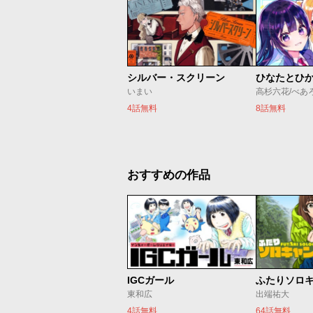
シルバー・スクリーン
ひなたとひ
いまい
高杉六花/べあ
4話無料
8話無料
おすすめの作品
IGCガール
ふたりソロ
東和広
出端祐大
4話無料
64話無料