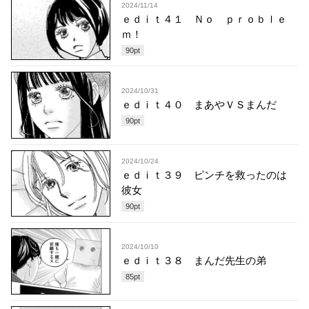
2024/11/14
ｅｄｉｔ４１ Ｎｏ ｐｒｏｂｌｅ
ｍ！
90
pt
2024/10/31
ｅｄｉｔ４０ まあやＶＳまんだ
90
pt
2024/10/24
ｅｄｉｔ３９ ピンチを救ったのは
彼女
90
pt
2024/10/10
ｅｄｉｔ３８ まんだ先生の弟
85
pt