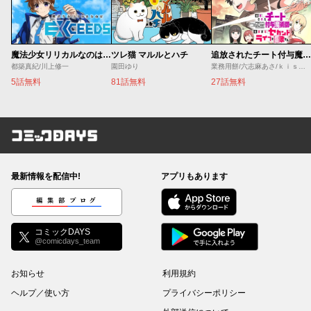
魔法少女リリカルなのは EXCEEDS
ツレ猫 マルルとハチ
追放されたチート付与魔術師は気ままなセカンドライフを謳歌する。 ～俺は武器だけじゃなく、あらゆるものに『強化ポイント』を付与できるし、俺の意思でいつでも効果を解除できるけど、残った人たち大丈夫？～
都築真紀/川上修一
園田ゆり
業務用餅/六志麻あさ/ｋｉｓｕｉ
5話無料
81話無料
27話無料
コミックDAYS
最新情報を配信中!
アプリもあります
編集部ブログ
コミックDAYS
@comicdays_team
お知らせ
利用規約
ヘルプ／使い方
プライバシーポリシー