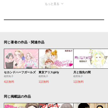
もっと見る
同じ著者の作品・関連作品
セカンドハーフガールズ
東京アリスgirly
月と指先の間
稚野鳥子
稚野鳥子
稚野鳥子
4話無料
1話無料
1話無料
同じ掲載誌の作品