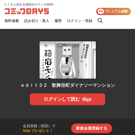
たくさん読める講談社のマンガWEB
コミックDAYS
¥0
プレミアム体験
無料連載
読み切り・新人
履歴
ログイン・登録
検
索
ｅｄｉｔ３２ 歌舞伎町ダイナソーマンション
ログインして読む
85pt
会員登録（初回）で
新規会員登録する
50pt プレゼント！