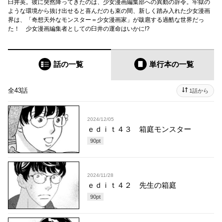
臼井英。彼に突然降ってきたのは、少女漫画編集部への異動の辞令。牢獄の
ような環境から抜け出せると喜んだのも束の間、新しく踏み入れた少女漫画
界は、「奇想天外なモンスター＝少女漫画家」が跋扈する過酷な世界だっ
た！ 少女漫画編集者としての臼井の運命はいかに!?
話の一覧
単行本
の一覧
全43話
1話から
2024/12/05
ｅｄｉｔ４３ 箱庭モンスター
90
pt
2024/11/28
ｅｄｉｔ４２ 先生の箱庭
90
pt