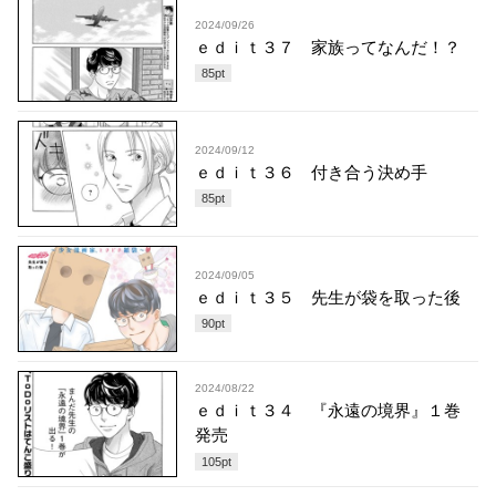
2024/09/26
ｅｄｉｔ３７ 家族ってなんだ！？
85
pt
2024/09/12
ｅｄｉｔ３６ 付き合う決め手
85
pt
2024/09/05
ｅｄｉｔ３５ 先生が袋を取った後
90
pt
2024/08/22
ｅｄｉｔ３４ 『永遠の境界』１巻
発売
105
pt