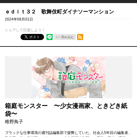
ｅｄｉｔ３２ 歌舞伎町ダイナソーマンション
2024年08月01日
シェアして応援しよう！
RSSフィード
ポスト
埋め込む
箱庭モンスター 〜少女漫画家、ときどき紙
袋〜
稚野鳥子
ブラックな仕事環境の週刊誌編集部で疲弊していた、社会人5年目の編集者、