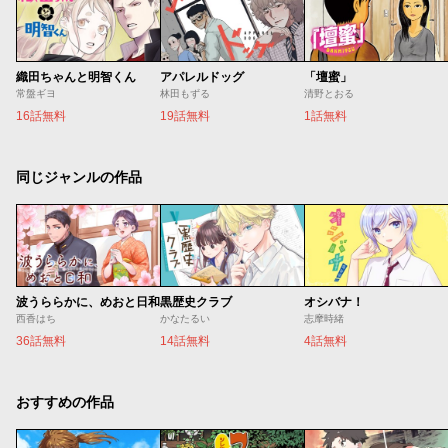
織田ちゃんと明智くん
アパレルドッグ
「壇蜜」
常盤ギヨ
林田もずる
清野とおる
16話無料
19話無料
1話無料
同じジャンルの作品
波うららかに、めおと日和
黒歴史クラブ
オシバナ！
西香はち
かなたるい
志摩時緒
36話無料
14話無料
4話無料
おすすめの作品