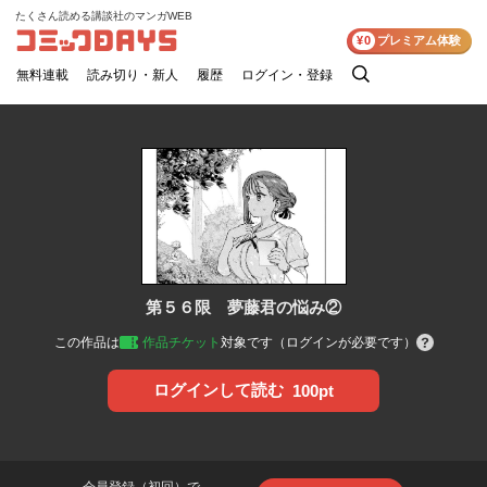
たくさん読める講談社のマンガWEB
コミックDAYS
¥0
プレミアム体験
無料連載
読み切り・新人
履歴
ログイン・登録
検
索
第５６限 夢藤君の悩み②
この作品は
作品チケット
対象です（ログインが必要です）
ログインして読む
100pt
会員登録（初回）で