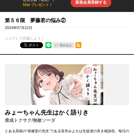
新規会員登録する
50pt プレゼント！
第５６限 夢藤君の悩み②
2024年07月22日
シェアして応援しよう！
RSSフィード
ポスト
埋め込む
みょーちゃん先生はかく語りき
鹿成トクサク
/
無敵ソーダ
とある高校の“保健室の先生”である笹舟みよかは生徒達の良き相談役。毎日の