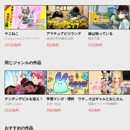
ヤニねこ
アマチュアビジランテ
妹は知っている
にゃんにゃんファクトリー
浅村壮平/内藤光太郎
雁木万里
107話無料
3話無料
21話無料
同じジャンルの作品
チンチンデビルを追え！
学習マンガ・理科 ウサウサ！
そばギャルとおじさん
くぼたふみお
まきいわ山
稲葉そーへー/本橋隆司
22話無料
39話無料
4話無料
おすすめの作品