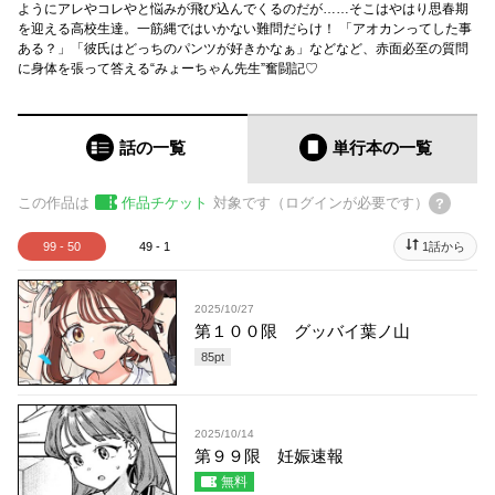
ようにアレやコレやと悩みが飛び込んでくるのだが……そこはやはり思春期
を迎える高校生達。一筋縄ではいかない難問だらけ！ 「アオカンってした事
ある？」「彼氏はどっちのパンツが好きかなぁ」などなど、赤面必至の質問
に身体を張って答える“みょーちゃん先生”奮闘記♡
話の一覧
単行本
の一覧
この作品は
作品チケット
対象です（ログインが必要です）
99 - 50
49 - 1
1話から
2025/10/27
第１００限 グッバイ葉ノ山
85
pt
2025/10/14
第９９限 妊娠速報
無料