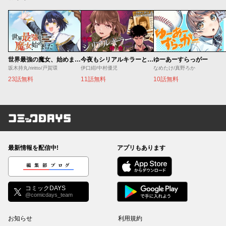
世界最強の魔女、始めました ～私だけ『攻略サイト』を見れる世界で自由に生きます～
今夜もシリアルキラーと待ち合わせ
ゆーあーすらっがー
坂木持丸/riritto/戸賀環
伊口紺/中村優児
なめたけ/真野ろか
23話無料
11話無料
10話無料
コミックDAYS
最新情報を配信中!
アプリもあります
編集部ブログ
コミックDAYS
@comicdays_team
お知らせ
利用規約