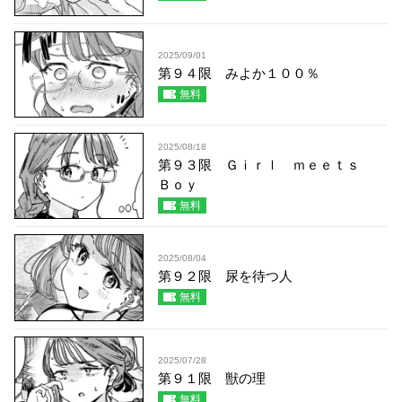
2025/09/01
第９４限 みよか１００％
無料
2025/08/18
第９３限 Ｇｉｒｌ ｍｅｅｔｓ
Ｂｏｙ
無料
2025/08/04
第９２限 尿を待つ人
無料
2025/07/28
第９１限 獣の理
無料