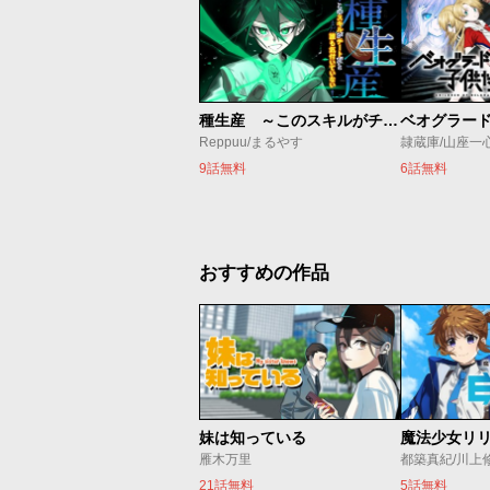
種生産 ～このスキルがチートだとまだ誰も気付いていない～
Reppuu/まるやす
隷蔵庫/山座一
9話無料
6話無料
おすすめの作品
妹は知っている
雁木万里
都築真紀/川上
21話無料
5話無料