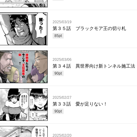
2025/03/19
第３５話 ブラックモア王の切り札
85
pt
2025/03/06
第３４話 異世界向け新トンネル施工法
90
pt
2025/02/27
第３３話 愛が足りない！
90
pt
2025/02/20