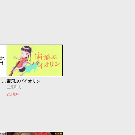
もうひとつのピアノの森 整う音
宙飛ぶバイオリン
三原和人
2話無料