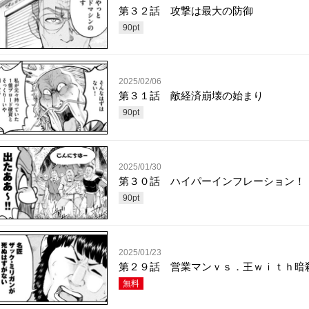
第３２話 攻撃は最大の防御
90
pt
2025/02/06
第３１話 敵経済崩壊の始まり
90
pt
2025/01/30
第３０話 ハイパーインフレーション！
90
pt
2025/01/23
第２９話 営業マンｖｓ．王ｗｉｔｈ暗
無料