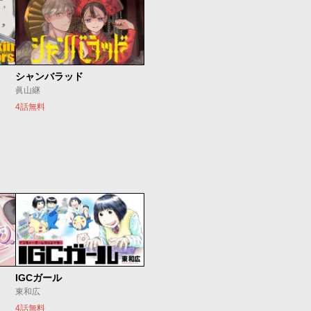
シャンバラッド
眞山継
4話無料
IGCガール
東和広
4話無料