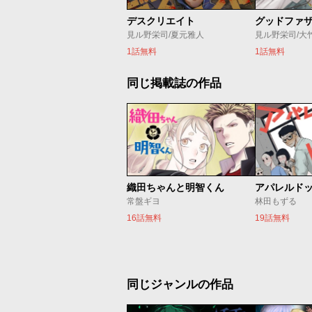
デスクリエイト
グッドファ
見ル野栄司/夏元雅人
見ル野栄司/大
1話無料
1話無料
同じ掲載誌の作品
織田ちゃんと明智くん
アパレルド
常盤ギヨ
林田もずる
16話無料
19話無料
同じジャンルの作品