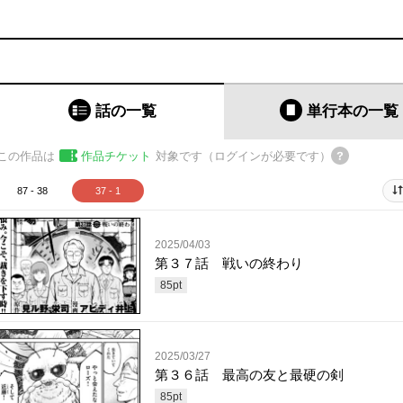
話の一覧
単行本
の一覧
この作品は
作品チケット
対象です（ログインが必要です）
87 - 38
37 - 1
2025/04/03
第３７話 戦いの終わり
85
pt
2025/03/27
第３６話 最高の友と最硬の剣
85
pt