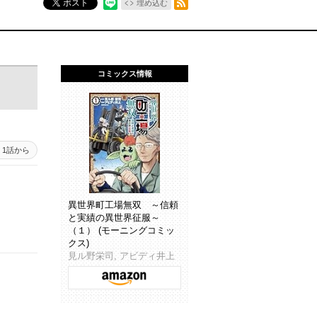
ポスト
埋め込む
コミックス情報
1話から
異世界町工場無双 ～信頼
と実績の異世界征服～
（１） (モーニングコミッ
クス)
見ル野栄司, アビディ井上