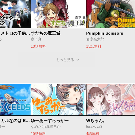
ベオグラードメトロの子供たち
すだちの魔王城
Pumpkin Scissors
心
森下真
岩永亮太郎
13話無料
15話無料
もっと見る
魔法少女リリカルなのは EXCEEDS
ゆーあーすらっがー
Wちゃん。
修一
なめたけ/真野ろか
terakoya3
10話無料
4話無料