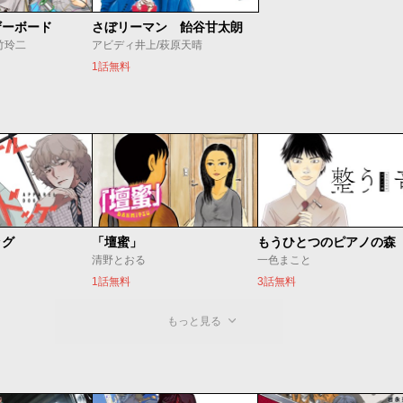
ザーボード
さぼリーマン 飴谷甘太朗
竹玲二
アビディ井上/萩原天晴
1話無料
ッグ
「壇蜜」
清野とおる
一色まこと
1話無料
3話無料
もっと見る