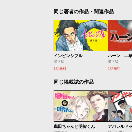
同じ著者の作品・関連作品
インビンシブル
ハーン ―
瀬下猛
瀬下猛
1話無料
1話無料
同じ掲載誌の作品
織田ちゃんと明智くん
アパレルド