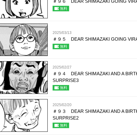
＃９６ DEAR SHIMAZAKI GOING VIR
無料
2025/03/13
＃９５ DEAR SHIMAZAKI GOING VIR
無料
2025/02/27
＃９４ DEAR SHIMAZAKI AND A BIRT
SURPRISE3
無料
2025/02/20
＃９３ DEAR SHIMAZAKI AND A BIRT
SURPRISE2
無料