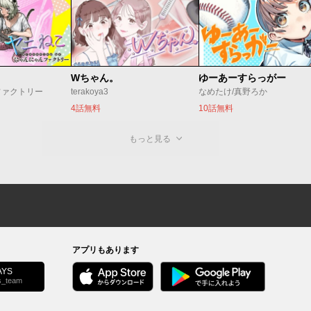
Wちゃん。
ゆーあーすらっがー
ファクトリー
terakoya3
なめたけ/真野ろか
4話無料
10話無料
もっと見る
アプリもあります
YS
s_team