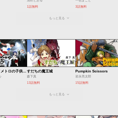
清野とおる
一色まこと
1話無料
3話無料
もっと見る
ベオグラードメトロの子供たち
すだちの魔王城
Pumpkin Scissors
心
森下真
岩永亮太郎
13話無料
15話無料
もっと見る