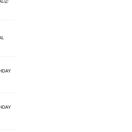
AL②
AL
HDAY
HDAY