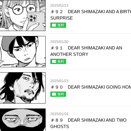
2025/02/13
＃９２ DEAR SHIMAZAKI AND A BIRT
SURPRISE
無料
2025/01/30
＃９１ DEAR SHIMAZAKI AND AN
ANOTHER STORY
無料
2025/01/23
＃９０ DEAR SHIMAZAKI GOING HO
無料
2025/01/16
＃８９ DEAR SHIMAZAKI AND TWO
GHOSTS