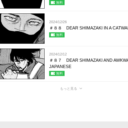
無料
2024/12/26
＃８８ DEAR SHIMAZAKI IN A CATWA
無料
2024/12/12
＃８７ DEAR SHIMAZAKI AND AWKW
JAPANESE
無料
もっと見る