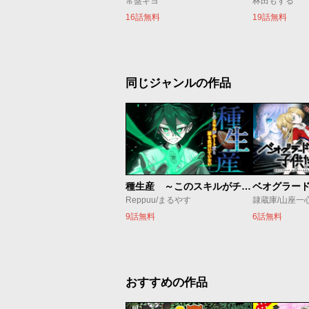
常盤ギヨ
林田もずる
16話無料
19話無料
同じジャンルの作品
種生産 ～このスキルがチートだとまだ誰も気付いていない～
Reppuu/まるやす
隷蔵庫/山座一
9話無料
6話無料
おすすめの作品