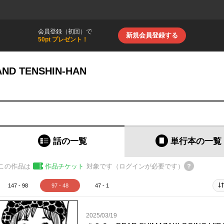
会員登録（初回）で
新規会員登録する
50pt プレゼント！
ND TENSHIN-HAN
話の一覧
単行本
の一覧
この作品は
作品チケット
対象です（ログインが必要です）
147 - 98
97 - 48
47 - 1
2025/03/19