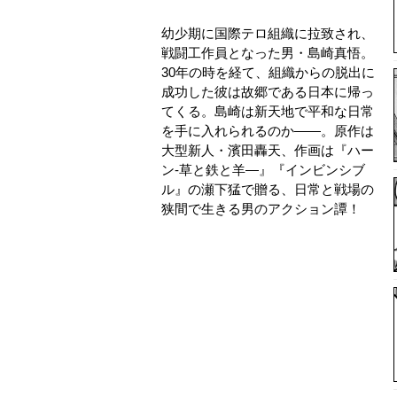
幼少期に国際テロ組織に拉致され、
戦闘工作員となった男・島崎真悟。
30年の時を経て、組織からの脱出に
成功した彼は故郷である日本に帰っ
てくる。島崎は新天地で平和な日常
を手に入れられるのか――。原作は
大型新人・濱田轟天、作画は『ハー
ン‐草と鉄と羊—』『インビンシブ
ル』の瀬下猛で贈る、日常と戦場の
狭間で生きる男のアクション譚！