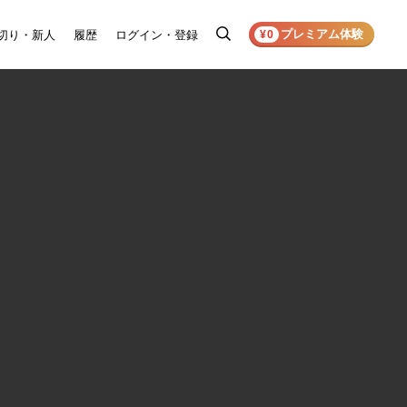
プレミアム体験
切り・新人
履歴
ログイン・登録
検
¥0
索