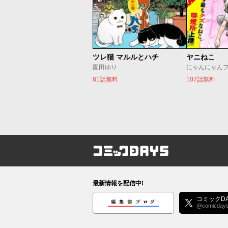
ツレ猫 マルルとハチ
ヤニねこ
園田ゆり
にゃんにゃん
81話無料
107話無料
コミックDAYS
最新情報を配信中!
編集部ブログ
コミックDA
@comicday