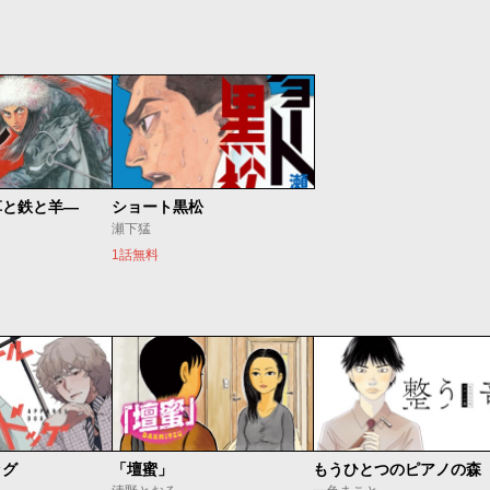
草と鉄と羊―
ショート黒松
瀬下猛
1話無料
ッグ
「壇蜜」