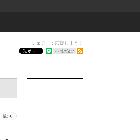
シェアして応援しよう！
RSSフィード
ポスト
埋め込む
1話から