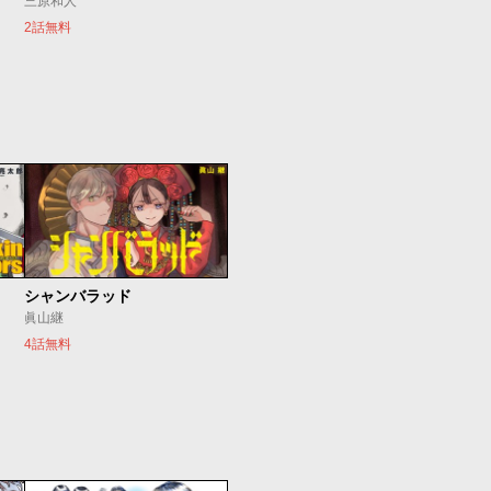
三原和人
2話無料
シャンバラッド
眞山継
4話無料