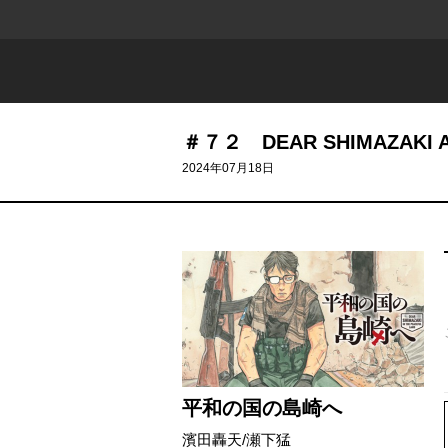
＃７２ DEAR SHIMAZAKI A
2024年07月18日
平和の国の島崎へ
濱田轟天
/
瀬下猛