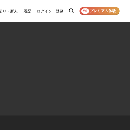
プレミアム体験
切り・新人
履歴
ログイン・登録
検
¥0
索