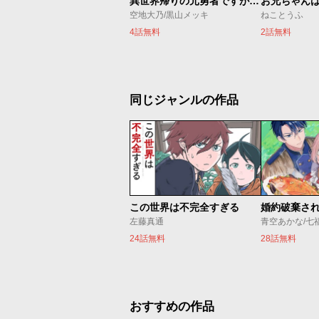
異世界帰りの元勇者ですが、デスゲームに巻き込まれました
お兄ちゃん
空地大乃/黒山メッキ
ねことうふ
4話無料
2話無料
同じジャンルの作品
この世界は不完全すぎる
左藤真通
青空あかな/七
24話無料
28話無料
おすすめの作品