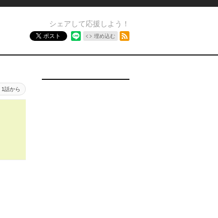
シェアして応援しよう！
RSSフィード
ポスト
埋め込む
1話から