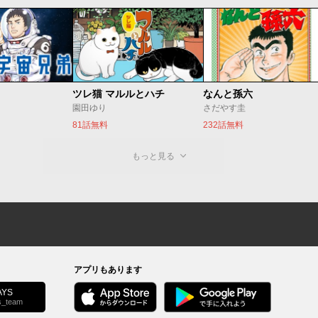
ツレ猫 マルルとハチ
なんと孫六
園田ゆり
さだやす圭
81話無料
232話無料
もっと見る
アプリもあります
YS
s_team