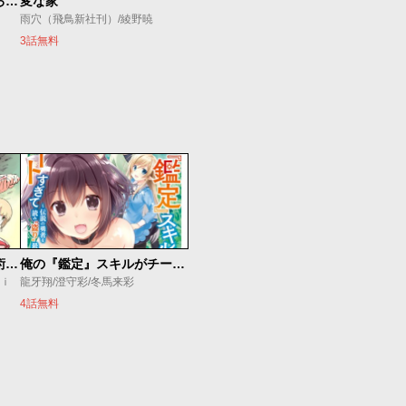
ダンジョン島で宿屋をやろう！ 創造魔法を貰った俺の細腕繁盛記
変な家
雨穴（飛鳥新社刊）/綾野暁
3話無料
追放されたチート付与魔術師は気ままなセカンドライフを謳歌する。 ～俺は武器だけじゃなく、あらゆるものに『強化ポイント』を付与できるし、俺の意思でいつでも効果を解除できるけど、残った人たち大丈夫？～
俺の『鑑定』スキルがチートすぎて
ｕｉ
龍牙翔/澄守彩/冬馬来彩
4話無料