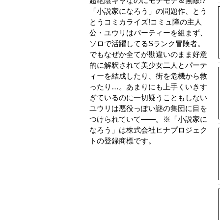
超絶陰キャなのにモテモテ＆無敵!?
「小説家になろう」の問題作、とう
とうコミカライズ!コミュ障の主人
公・ユウリはパーティーを組まず、
ソロで活躍してるSランク冒険者。
でもなぜか全てが勘違いのまま好意
的に解釈されて美少女二人とパーテ
ィーを結成したり、街を危機から救
ったり…。あまりにも上手くいきす
ぎているのに一切疑うこともしない
ユウリは悪役っぽい謎の集団に目を
つけられていて――。※「小説家に
なろう」は株式会社ヒナプロジェク
トの登録商標です。