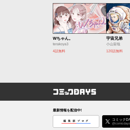
Wちゃん。
宇宙兄弟
terakoya3
小山宙哉
4話無料
120話無料
コミックDAYS
最新情報を配信中!
編集部ブログ
コミックDA
@comicday