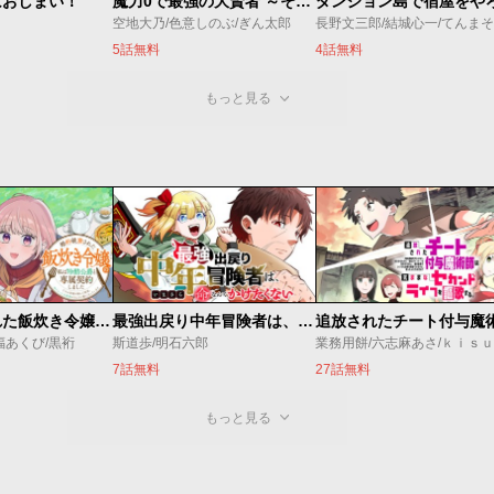
はおしまい！
魔力0で最強の大賢者 ～それは魔法ではない、物理だ！～
空地大乃/色意しのぶ/ぎん太郎
長野文三郎/結城心一/てんまそ
5話無料
4話無料
もっと見る
婚約破棄された飯炊き令嬢の私は冷酷公爵と専属契約しました～ですが胃袋を掴んだ結果、冷たかった公爵様がどんどん優しくなっています～
最強出戻り中年冒険者は、今さら命なんてかけたくない
福あくび/黒裄
斯道歩/明石六郎
業務用餅/六志麻あさ/ｋｉｓ
7話無料
27話無料
もっと見る