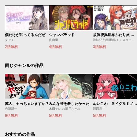
僕だけが知ってるんだぜ
シャンバラッド
放課後異世界ふたり旅 ～いらない勇者ひきとります～
タアモ
眞山継
海法紀光/藍田鳴/モンスターラウンジ
2話無料
4話無料
3話無料
同じジャンルの作品
隣人、ヤっちゃいますか？
みんな蛍を殺したかった
ぬいこわ ヌイグルミノコワイハナシ
赤瀬新一
木爾チレン/瀬戸さとみ
湖西晶
6話無料
5話無料
5話無料
おすすめの作品