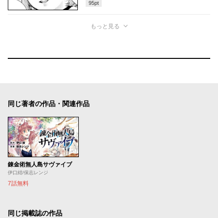
95
pt
もっと見る
同じ著者の作品・関連作品
錬金術無人島サヴァイブ
伊口紺/保志レンジ
7話無料
同じ掲載誌の作品