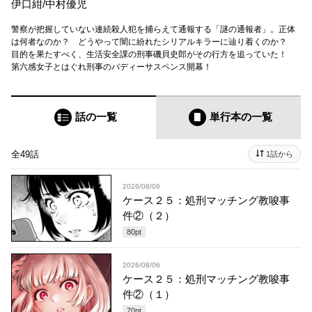
伊口紺
/
中村優児
警察が把握していない連続殺人犯を捕らえて通報する「謎の通報者」。正体
は何者なのか？ どうやって闇に紛れたシリアルキラーに辿り着くのか？
目的を果たすべく、生活安全課の刑事磯貝史郎がその行方を追っていた！
第六感女子とはぐれ刑事のバディーサスペンス開幕！
話の一覧
単行本
の一覧
全49話
1話から
2026/08/06
ケース２５：処刑マッチング教唆事
件②（２）
80
pt
2026/08/06
ケース２５：処刑マッチング教唆事
件②（１）
70
pt