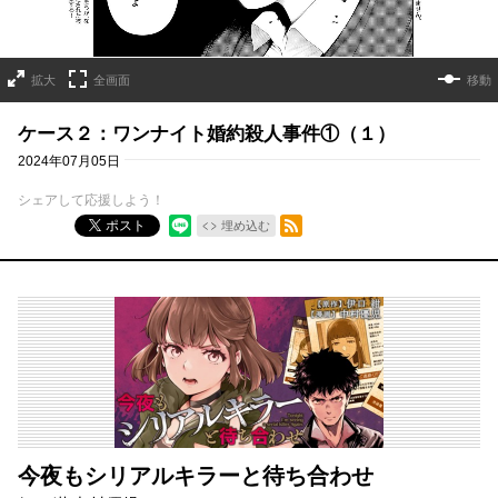
拡大
全画面
移動
ケース２：ワンナイト婚約殺人事件①（１）
2024年07月05日
シェアして応援しよう！
RSSフィード
ポスト
埋め込む
今夜もシリアルキラーと待ち合わせ