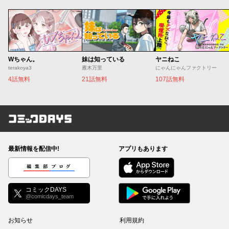
Wちゃん。
妹は知っている
ヤニねこ
terakoya3
雁木万里
にゃんにゃんファクトリー
4話無料
21話無料
107話無料
コミックDAYS
最新情報を配信中!
アプリもあります
編集部ブログ
コミックDAYS
@comicdays_team
お知らせ
利用規約