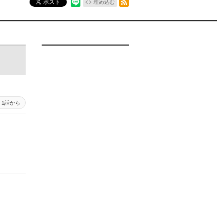
ポスト
埋め込む
1話から