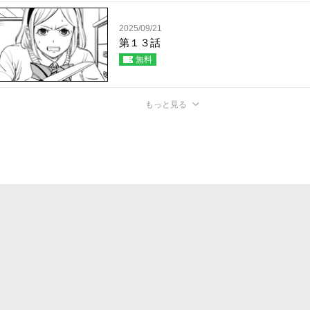
2025/09/21
第１３話
無料
もっと見る