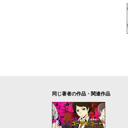
同じ著者の作品・関連作品