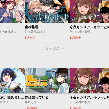
虚構推理
響介/後藤悠太
片瀬茶柴/城平京
伊口紺/中村優児
8話無料
11話無料
もっと見る
世界最強の魔女、始めました ～私だけ『攻略サイト』を見れる世界で自由に生きます～
妹は知っている
o/戸賀環
雁木万里
伊口紺/中村優児
21話無料
11話無料