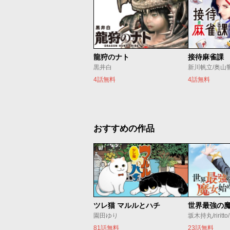
龍狩のナト
接待麻雀課
黒井白
新川帆立/奥山
4話無料
4話無料
おすすめの作品
ツレ猫 マルルとハチ
園田ゆり
坂木持丸/riritt
81話無料
23話無料