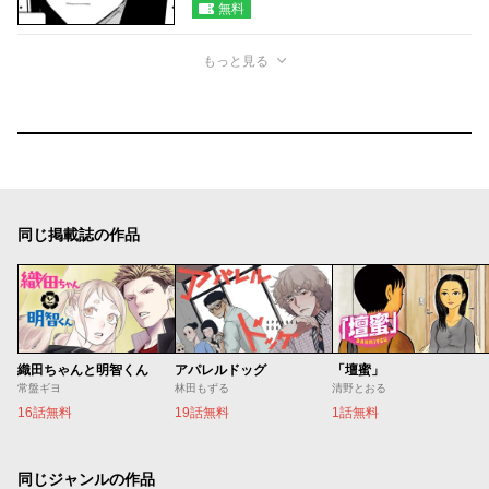
無料
もっと見る
同じ掲載誌の作品
織田ちゃんと明智くん
アパレルドッグ
「壇蜜」
常盤ギヨ
林田もずる
清野とおる
16話無料
19話無料
1話無料
同じジャンルの作品