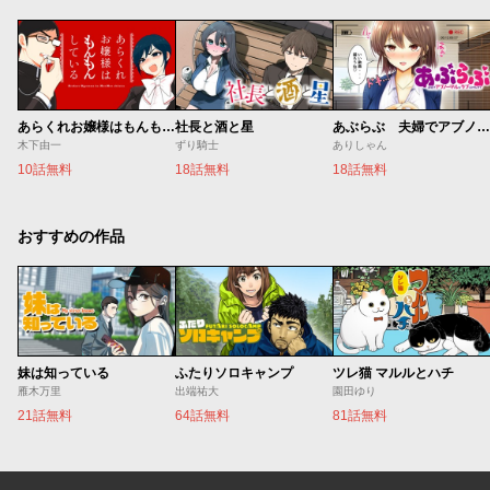
あらくれお嬢様はもんもんしている
社長と酒と星
あぶらぶ 夫婦でアブノーマルなラブしませんか？
木下由一
ずり騎士
ありしゃん
10話無料
18話無料
18話無料
おすすめの作品
妹は知っている
ふたりソロキャンプ
ツレ猫 マルルとハチ
雁木万里
出端祐大
園田ゆり
21話無料
64話無料
81話無料