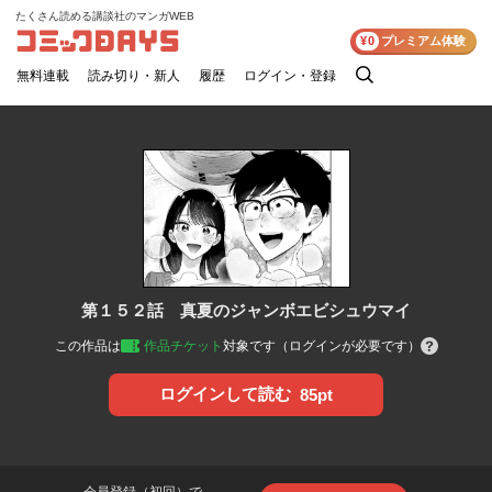
たくさん読める講談社のマンガWEB
コミックDAYS
¥0
プレミアム体験
無料連載
読み切り・新人
履歴
ログイン・登録
検
索
第１５２話 真夏のジャンボエビシュウマイ
この作品は
作品チケット
対象です（ログインが必要です）
ログインして読む
85pt
会員登録（初回）で