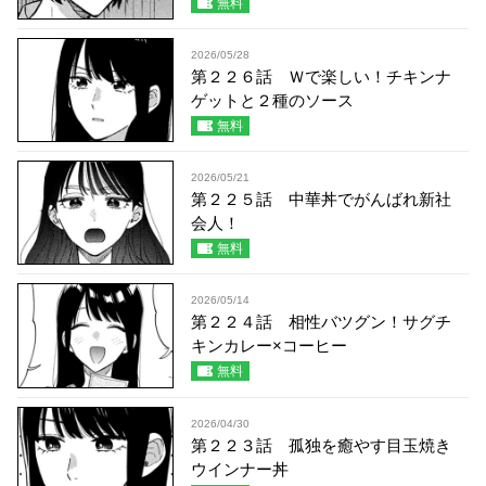
無料
2026/05/28
第２２６話 Ｗで楽しい！チキンナ
ゲットと２種のソース
無料
2026/05/21
第２２５話 中華丼でがんばれ新社
会人！
無料
2026/05/14
第２２４話 相性バツグン！サグチ
キンカレー×コーヒー
無料
2026/04/30
第２２３話 孤独を癒やす目玉焼き
ウインナー丼