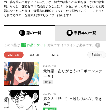
の一歩を踏み出せずにいるふたりが、健太の浜松への転勤をきっかけに急進
展。なんと…交際ゼロ日で結婚することに！ お互いをよく知らないまま夫
婦になったふたりは、毎週末のBBQでじっくり仲を深めていく――。じっく
り育てるスローな週末新婚BBQライフ、始めます！
話の一覧
単行本
の一覧
この作品は
作品チケット
対象です（ログインが必要です）
232 - 133
132 - 33
32 - 1
1話から
2026/07/16
最終話 ありがとうのＴボーンステ
ーキ！
120
pt
2026/07/09
第２３１話 引っ越し祝いの手巻き
寿司
無料