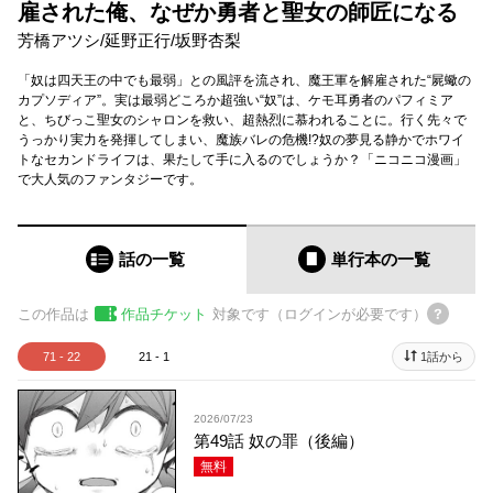
雇された俺、なぜか勇者と聖女の師匠になる
芳橋アツシ
/
延野正行
/
坂野杏梨
「奴は四天王の中でも最弱」との風評を流され、魔王軍を解雇された“屍蠍の
カプソディア”。実は最弱どころか超強い“奴”は、ケモ耳勇者のパフィミア
と、ちびっこ聖女のシャロンを救い、超熱烈に慕われることに。行く先々で
うっかり実力を発揮してしまい、魔族バレの危機!?奴の夢見る静かでホワイ
トなセカンドライフは、果たして手に入るのでしょうか？「ニコニコ漫画」
で大人気のファンタジーです。
話の一覧
単行本
の一覧
この作品は
作品チケット
対象です（ログインが必要です）
71 - 22
21 - 1
1話から
2026/07/23
第49話 奴の罪（後編）
無料