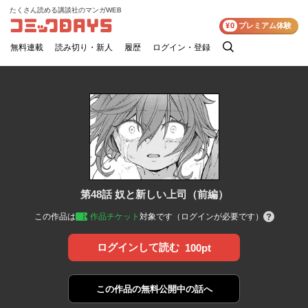
たくさん読める講談社のマンガWEB
コミックDAYS
¥0
プレミアム体験
無料連載
読み切り・新人
履歴
ログイン・登録
検
索
第48話 奴と新しい上司（前編）
この作品は
作品チケット
対象です（ログインが必要です）
ログインして読む
100pt
この作品の
無料公開中の話へ