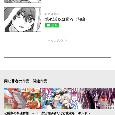
2026/01/22
第45話 奴は巡る（前編）
無料
もっと見る
同じ著者の作品・関連作品
公爵家の料理番様 ～３００年生きる小さな料理人～
底辺冒険者だけど魔法を極めてみることにした
ギルドレ