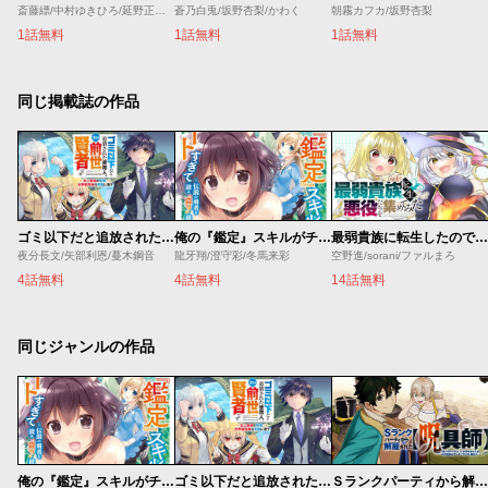
斎藤縹/中村ゆきひろ/延野正行/ＴＡＰＩ岡
蒼乃白兎/坂野杏梨/かわく
朝霧カフカ/坂野杏梨
1話無料
1話無料
1話無料
同じ掲載誌の作品
ゴミ以下だと追放された使用人、実は前世賢者です ～史上最強の賢者、世界最高峰の学園に通う～
俺の『鑑定』スキルがチートすぎて
最弱貴族に転生したので悪役たちを集めてみた
夜分長文/矢部利恩/蔓木鋼音
龍牙翔/澄守彩/冬馬来彩
空野進/sorani/ファルまろ
4話無料
4話無料
14話無料
同じジャンルの作品
俺の『鑑定』スキルがチートすぎて
ゴミ以下だと追放された使用人、実は前世賢者です ～史上最強の賢者、世界最高峰の学園に通う～
Ｓランクパーティから解雇された【呪具師】～『呪いのアイテム』しか作れませんが、その性能はアーティファクト級なり……！～