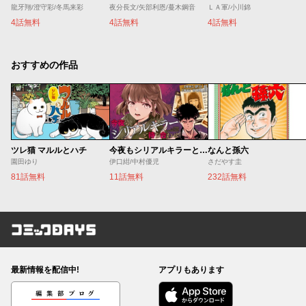
龍牙翔/澄守彩/冬馬来彩
夜分長文/矢部利恩/蔓木鋼音
ＬＡ軍/小川錦
4話無料
4話無料
4話無料
おすすめの作品
ツレ猫 マルルとハチ
今夜もシリアルキラーと待ち合わせ
なんと孫六
園田ゆり
伊口紺/中村優児
さだやす圭
81話無料
11話無料
232話無料
コミックDAYS
最新情報を配信中!
アプリもあります
編集部ブログ