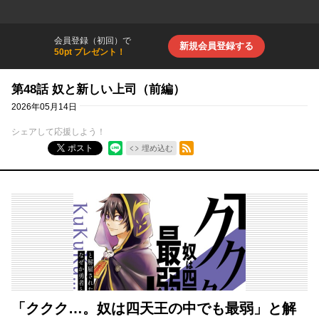
会員登録（初回）で
新規会員登録する
50pt プレゼント！
第48話 奴と新しい上司（前編）
2026年05月14日
シェアして応援しよう！
RSSフィード
ポスト
埋め込む
「ククク…。奴は四天王の中でも最弱」と解