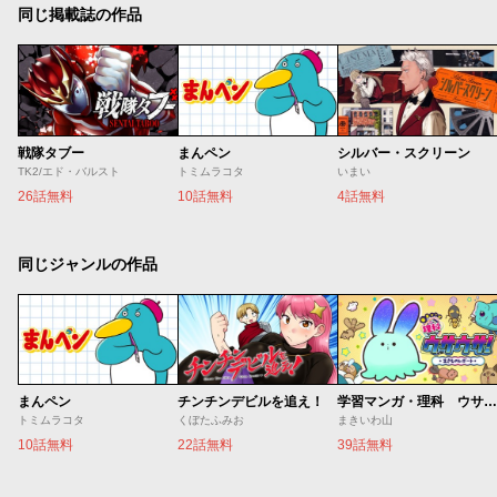
同じ掲載誌の作品
戦隊タブー
まんペン
シルバー・スクリーン
TK2/エド・バルスト
トミムラコタ
いまい
26話無料
10話無料
4話無料
同じジャンルの作品
まんペン
チンチンデビルを追え！
学習マンガ・理科 ウサウサ！
トミムラコタ
くぼたふみお
まきいわ山
10話無料
22話無料
39話無料