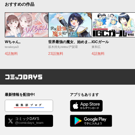
おすすめの作品
Wちゃん。
世界最強の魔女、始めました ～私だけ『攻略サイト』を見れる世界で自由に生きます～
IGCガール
terakoya3
坂木持丸/riritto/戸賀環
東和広
4話無料
23話無料
4話無料
コミックDAYS
最新情報を配信中!
アプリもあります
編集部ブログ
コミックDAYS
@comicdays_team