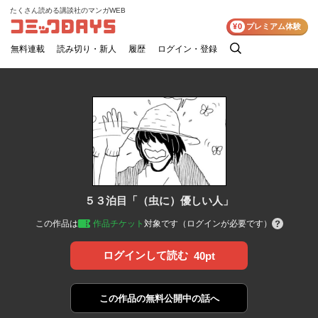
たくさん読める講談社のマンガWEB
コミックDAYS
¥0
プレミアム体験
無料連載
読み切り・新人
履歴
ログイン・登録
検
索
５３泊目「（虫に）優しい人」
この作品は
作品チケット
対象です（ログインが必要です）
ログインして読む
40pt
この作品の
無料公開中の話へ