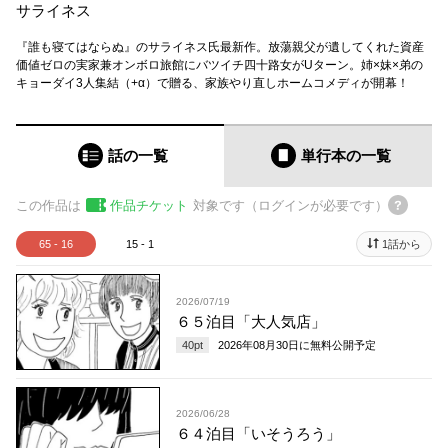
サライネス
『誰も寝てはならぬ』のサライネス氏最新作。放蕩親父が遺してくれた資産
価値ゼロの実家兼オンボロ旅館にバツイチ四十路女がUターン。姉×妹×弟の
キョーダイ3人集結（+α）で贈る、家族やり直しホームコメディが開幕！
話の一覧
単行本
の一覧
この作品は
作品チケット
対象です（ログインが必要です）
65 - 16
15 - 1
1話から
2026/07/19
６５泊目「大人気店」
40
pt
2026年08月30日
に無料公開予定
2026/06/28
６４泊目「いそうろう」