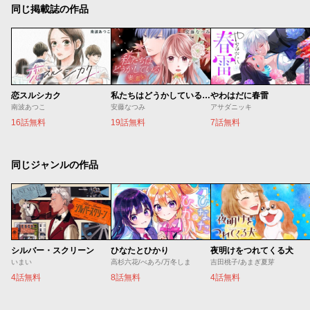
同じ掲載誌の作品
恋スルシカク
私たちはどうかしている 妻恋い
やわはだに春雷
南波あつこ
安藤なつみ
アサダニッキ
16話無料
19話無料
7話無料
同じジャンルの作品
シルバー・スクリーン
ひなたとひかり
夜明けをつれてくる犬
いまい
高杉六花/べあろ/万冬しま
吉田桃子/あまぎ夏芽
4話無料
8話無料
4話無料