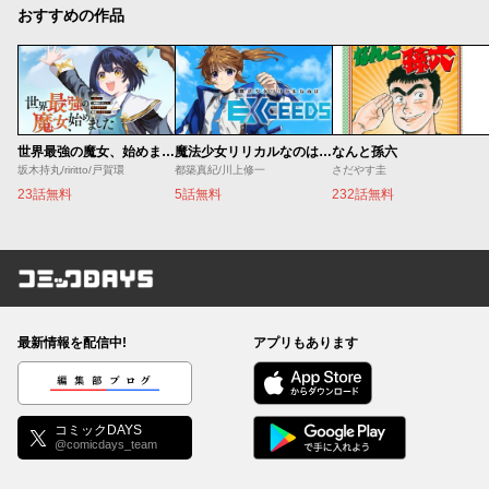
おすすめの作品
世界最強の魔女、始めました ～私だけ『攻略サイト』を見れる世界で自由に生きます～
魔法少女リリカルなのは EXCEEDS
なんと孫六
坂木持丸/riritto/戸賀環
都築真紀/川上修一
さだやす圭
23話無料
5話無料
232話無料
コミックDAYS
最新情報を配信中!
アプリもあります
編集部ブログ
コミックDAYS
@comicdays_team