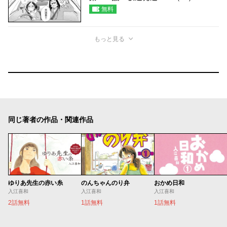
無料
もっと見る
同じ著者の作品・関連作品
ゆりあ先生の赤い糸
のんちゃんのり弁
おかめ日和
入江喜和
入江喜和
入江喜和
2話無料
1話無料
1話無料