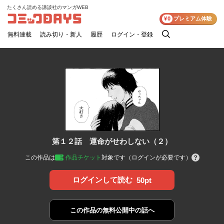
たくさん読める講談社のマンガWEB
コミックDAYS
¥0
プレミアム体験
無料連載
読み切り・新人
履歴
ログイン・登録
検
索
第１２話 運命がせわしない（２）
この作品は
作品チケット
対象です（ログインが必要です）
ログインして読む
50pt
この作品の
無料公開中の話へ