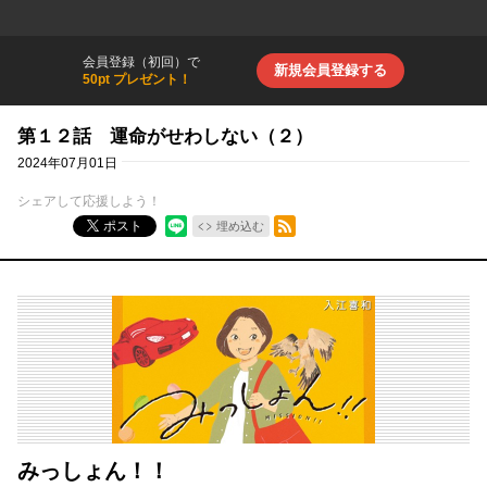
会員登録（初回）で
新規会員登録する
50pt プレゼント！
第１２話 運命がせわしない（２）
2024年07月01日
シェアして応援しよう！
RSSフィード
ポスト
埋め込む
みっしょん！！