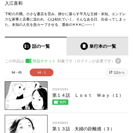
入江喜和
下町の片隅。小さな書店を営み、静かに暮らす平凡な主婦・未知。エンドレ
スな家事と店番に追われ、心は枯れていく。そんなある日、出会ってしまっ
た。未知の人生を急カーブさせる、運命の✕✕✕に――！
話の一覧
単行本
の一覧
この作品は
作品チケット
対象です（ログインが必要です）
94 - 45
44 - 1
1話から
2024/10/01
第１４話 Ｌｏｓｔ Ｗａｙ（１）
無料
2024/08/01
第１３話 夫婦の距離感（３）