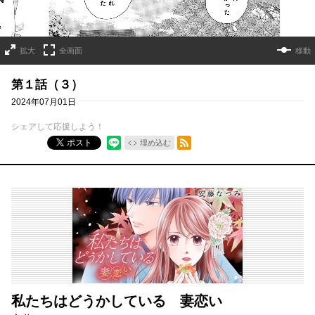
拡大
全画面
移動
第１話（３）
2024年07月01日
シェアして応援しよう！
RSSフィード
ポスト
埋め込む
私たちはどうかしている 妻恋い