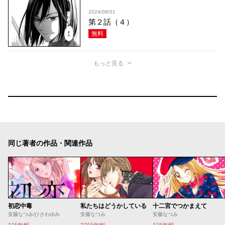
2024/08/01
第２話（４）
無料
もっと見る
同じ著者の作品・関連作品
初恋中毒
私たちはどうかしている
十二宮でつかまえて
安藤なつみ/ひさわゆみ
安藤なつみ
安藤なつみ