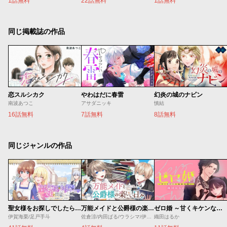
1話無料
22話無料
1話無料
同じ掲載誌の作品
恋スルシカク
やわはだに春雷
幻炎の城のナビン
南波あつこ
アサダニッキ
慎結
16話無料
7話無料
8話無料
同じジャンルの作品
聖女様をお探しでしたら妹で間違いありません。さあどうぞお連れください、今すぐ。
万能メイドと公爵様の楽しい日々
ゼロ婚 ～甘くキケンな極秘任務～
伊賀海栗/足戸手斗
佐倉涼/内田ぱる/ウラシマ/伊藤テリヤキ
織田はるか