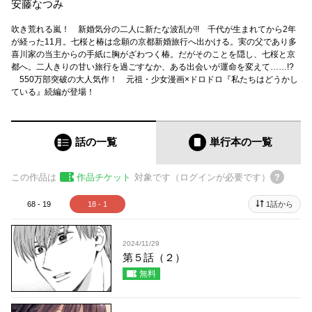
安藤なつみ
吹き荒れる嵐！ 新婚気分の二人に新たな波乱が!! 千代が生まれてから2年
が経った11月。七桜と椿は念願の京都新婚旅行へ出かける。実の父であり多
喜川家の当主からの手紙に胸がざわつく椿。だがそのことを隠し、七桜と京
都へ。二人きりの甘い旅行を過ごすなか、ある出会いが運命を変えて……!?
550万部突破の大人気作！ 元祖・少女漫画×ドロドロ『私たちはどうかし
ている』続編が登場！
話の一覧
単行本
の一覧
この作品は
作品チケット
対象です（ログインが必要です）
68 - 19
18 - 1
1話から
2024/11/29
第５話（２）
無料