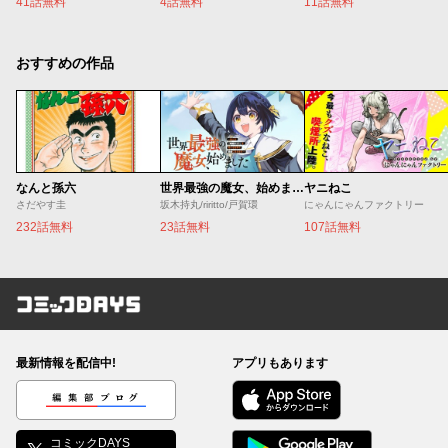
41話無料
4話無料
11話無料
おすすめの作品
なんと孫六
世界最強の魔女、始めました ～私だけ『攻略サイト』を見れる世界で自由に生きます～
ヤニねこ
さだやす圭
坂木持丸/riritto/戸賀環
にゃんにゃんファクトリー
232話無料
23話無料
107話無料
コミックDAYS
最新情報を配信中!
アプリもあります
編集部ブログ
コミックDAYS