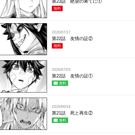
第23話 絶望の果てに①
無料
2026/07/17
第22話 友情の証②
無料
2026/07/03
第22話 友情の証①
無料
2026/06/19
第21話 死と再生②
無料