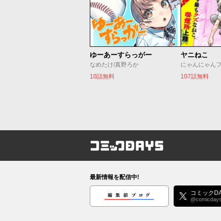
ゆーあーすらっがー
ヤニねこ
なめたけ/真野ろか
にゃんにゃん
10話無料
107話無料
コミックDAYS
最新情報を配信中!
編集部ブログ
コミックDA
@comicday