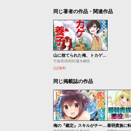
同じ著者の作品・関連作品
山に捨てられた俺、トカゲの養子になる
可換環/高岡祥/蔓木鋼音
1話無料
同じ掲載誌の作品
俺の『鑑定』スキルがチートすぎて