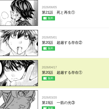
2026/06/05
第21話 死と再生①
無料
2026/05/01
第20話 超越する存在②
無料
2026/04/17
第20話 超越する存在①
無料
2026/03/20
第19話 一筋の光③
無料