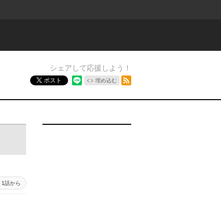
シェアして応援しよう！
RSSフィード
ポスト
埋め込む
1話から