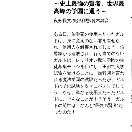
～史上最強の賢者、世界最
高峰の学園に通う～
夜分長文
/
矢部利恩
/
蔓木鋼音
ある日、伯爵家の使用人だったガル
ドは、身に覚えのない罪を着せら
れ、使用人を解雇されてしまう。伯
爵家から追放され、行く当てのない
ガルドは、レミリオン魔法学園の生
徒募集チラシを目にし、王都で入学
試験を受けることに。最難関と言わ
れる魔法学園の試験だったが、ガル
ドはその試験を次々にパスしてしま
う。なぜ、単なる使用人だったガル
ドに、そんなことが！？そう、ガル
ドの前世は、なんと“最強の賢者”だ
ったのだ！