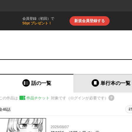
会員登録（初回）で
新規会員登録する
50pt プレゼント！
話の一覧
単行本
の一覧
この作品は
作品チケット
対象です（ログインが必要です）
全46話
2026/08/07