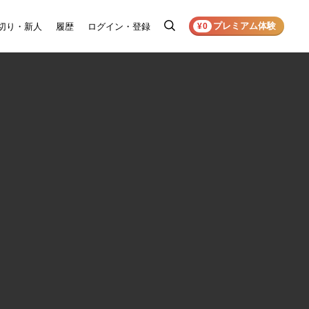
プレミアム体験
切り・新人
履歴
ログイン・登録
検
¥0
索