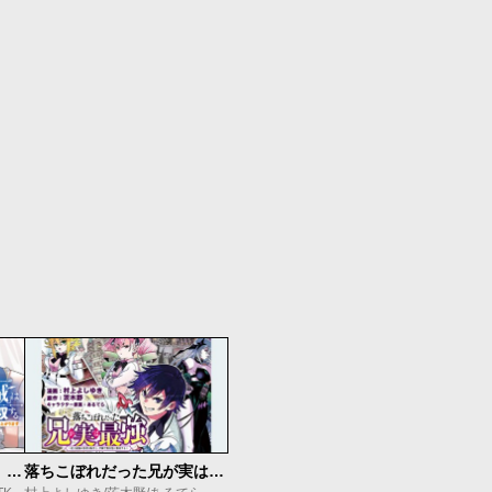
追放された底辺職「盗賊」はゲーム知識で無双する。一緒に召喚された先生も外れジョブだったけど効率的に成り上がります
落ちこぼれだった兄が実は最強 ～史上最強の勇者は転生し、学園で無自覚に無双する～