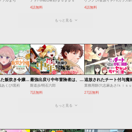
i/ファルまろ
アトハ/NEO草野/ｐｕｐｐｓ
ケンノジ/菅原イチバ/カラスB
4話無料
4話無料
もっと見る
婚約破棄された飯炊き令嬢の私は冷酷公爵と専属契約しました～ですが胃袋を掴んだ結果、冷たかった公爵様がどんどん優しくなっています～
最強出戻り中年冒険者は、今さら命なんてかけたくない
福あくび/黒裄
斯道歩/明石六郎
業務用餅/六志麻あさ/ｋｉｓ
7話無料
27話無料
もっと見る