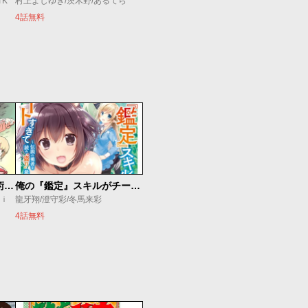
TK
村上よしゆき/茨木野/あるてら
4話無料
追放されたチート付与魔術師は気ままなセカンドライフを謳歌する。 ～俺は武器だけじゃなく、あらゆるものに『強化ポイント』を付与できるし、俺の意思でいつでも効果を解除できるけど、残った人たち大丈夫？～
俺の『鑑定』スキルがチートすぎて
ｕｉ
龍牙翔/澄守彩/冬馬来彩
4話無料