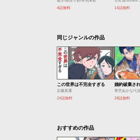
龍牙翔/澄守彩/冬馬来彩
空野進/soran
4話無料
14話無料
同じジャンルの作品
この世界は不完全すぎる
左藤真通
青空あかな/七
24話無料
28話無料
おすすめの作品