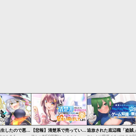
最弱貴族に転生したので悪役たちを集めてみた
【悲報】清楚系で売っていた底辺配信者、うっかり配信を切り忘れたままSS級モンスターを拳で殴り飛ばしてしまう