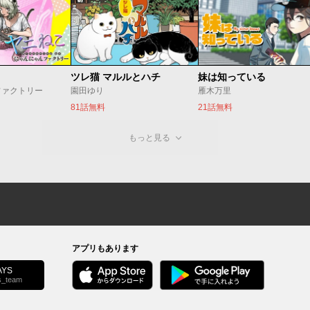
ツレ猫 マルルとハチ
妹は知っている
ファクトリー
園田ゆり
雁木万里
81話無料
21話無料
もっと見る
アプリもあります
YS
s_team