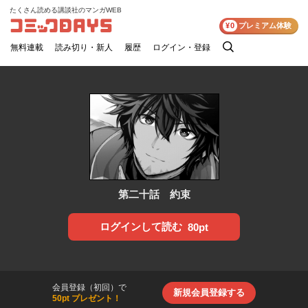
たくさん読める講談社のマンガWEB
コミックDAYS
¥0
プレミアム体験
無料連載
読み切り・新人
履歴
ログイン・登録
検
索
第二十話 約束
ログインして読む
80pt
会員登録（初回）で
新規会員登録する
50pt プレゼント！