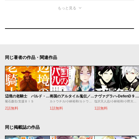
もっと見る
同じ著者の作品・関連作品
辺境の老騎士 バルド・ローエン
将国のアルタイル嵬伝／嶌国のスバル
ナヴァグラハ-DefenD 9 Triggers-
菊石森生/支援ＢＩＳ
カトウチカ/小林裕和/カトウコトノ
塩沢天人志/小林裕和/小野大輔/近藤孝行
2話無料
1話無料
1話無料
同じ掲載誌の作品