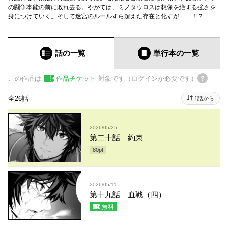
の闘争本能の前に敗れ去る。やがては、ミノタウロスは想像を絶する強さを
身につけていく。そして迷宮のルールすら超えた存在と化すが……！？
話の一覧
単行本
の一覧
この作品は
作品チケット
対象です（ログインが必要です）
全26話
1話から
2026/05/25
第二十話 約束
80
pt
2026/05/11
第十九話 血戦（四）
無料