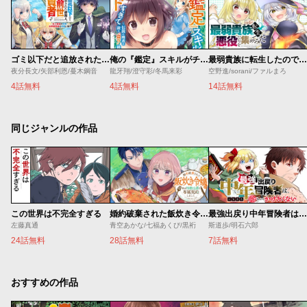
ゴミ以下だと追放された使用人、実は前世賢者です ～史上最強の賢者、世界最高峰の学園に通う～
俺の『鑑定』スキルがチートすぎて
最弱貴族に転生したので悪役たちを集めてみた
夜分長文/矢部利恩/蔓木鋼音
龍牙翔/澄守彩/冬馬来彩
空野進/sorani/ファルまろ
4話無料
4話無料
14話無料
同じジャンルの作品
この世界は不完全すぎる
婚約破棄された飯炊き令嬢の私は冷酷公爵と専属契約しました～ですが胃袋を掴んだ結果、冷たかった公爵様がどんどん優しくなっています～
最強出戻り中年冒険者は、今さら命なんてかけたくない
左藤真通
青空あかな/七福あくび/黒裄
斯道歩/明石六郎
24話無料
28話無料
7話無料
おすすめの作品