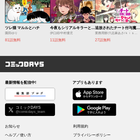
ツレ猫 マルルとハチ
今夜もシリアルキラーと待ち合わせ
追放されたチート付与魔術師は気ままなセカンドライフを謳歌する。 ～俺は武器だけじゃなく、あらゆるものに『強化ポイント』を付与できるし、俺の意思でいつでも効果を解除できるけど、残った人たち大丈夫？～
園田ゆり
伊口紺/中村優児
業務用餅/六志麻あさ/ｋｉｓｕｉ
81話無料
11話無料
27話無料
コミックDAYS
最新情報を配信中!
アプリもあります
編集部ブログ
コミックDAYS
@comicdays_team
お知らせ
利用規約
ヘルプ／使い方
プライバシーポリシー