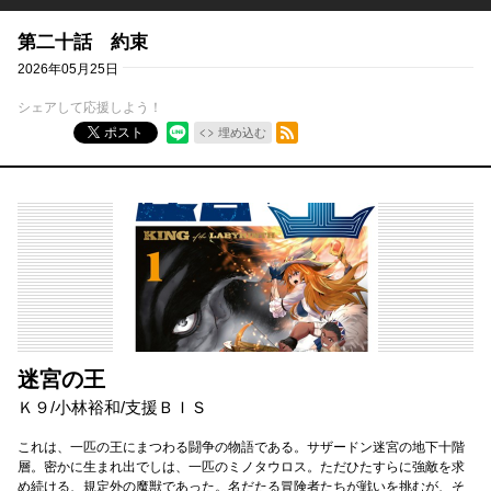
第二十話 約束
2026年05月25日
シェアして応援しよう！
RSSフィード
ポスト
埋め込む
迷宮の王
Ｋ９
/
小林裕和
/
支援ＢＩＳ
これは、一匹の王にまつわる闘争の物語である。サザードン迷宮の地下十階
層。密かに生まれ出でしは、一匹のミノタウロス。ただひたすらに強敵を求
め続ける、規定外の魔獣であった。名だたる冒険者たちが戦いを挑むが、そ