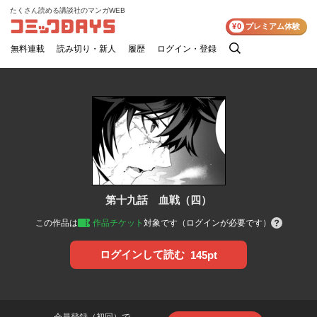
たくさん読める講談社のマンガWEB
コミックDAYS
¥0
プレミアム体験
無料連載
読み切り・新人
履歴
ログイン・登録
検
索
第十九話 血戦（四）
この作品は
作品チケット
対象です（ログインが必要です）
ログインして読む
145pt