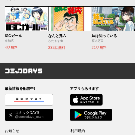
IGCガール
なんと孫六
妹は知っている
東和広
さだやす圭
雁木万里
4話無料
232話無料
21話無料
コミックDAYS
最新情報を配信中!
アプリもあります
編集部ブログ
コミックDAYS
@comicdays_team
お知らせ
利用規約