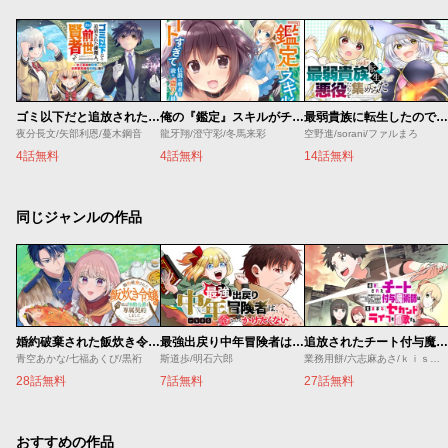
ゴミ以下だと追放された使用人、実は前世賢者です ～史上最強の賢者、世界最高峰の学園に通う～
俺の『鑑定』スキルがチートすぎて
最弱貴族に転生したので悪役たちを集めてみた
夜分長文/矢部利恩/蔓木鋼音
龍牙翔/澄守彩/冬馬来彩
空野進/sorani/ファルまろ
4話無料
4話無料
14話無料
同じジャンルの作品
婚約破棄された飯炊き令嬢の私は冷酷公爵と専属契約しました～ですが胃袋を掴んだ結果、冷たかった公爵様がどんどん優しくなっています～
最強出戻り中年冒険者は、今さら命なんてかけたくない
追放されたチート付与魔術師は気ままなセカンドライフを謳歌する。 ～俺は武器だけじゃなく、あらゆるものに『強化ポイント』を付与できるし、俺の意思でいつでも効果を解除できるけど、残った人たち大丈夫？～
青空あかな/七福あくび/黒裄
斯道歩/明石六郎
業務用餅/六志麻あさ/ｋｉｓｕｉ
28話無料
7話無料
27話無料
おすすめの作品