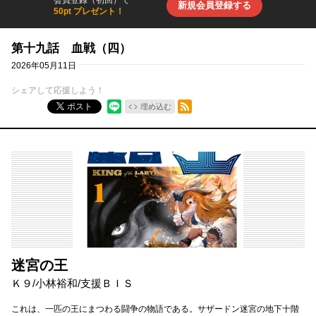
会員登録（初回）で
新規会員登録する
50pt プレゼント！
第十九話 血戦（四）
2026年05月11日
シェアして応援しよう！
RSSフィード
ポスト
埋め込む
迷宮の王
Ｋ９
/
小林裕和
/
支援ＢＩＳ
これは、一匹の王にまつわる闘争の物語である。サザードン迷宮の地下十階