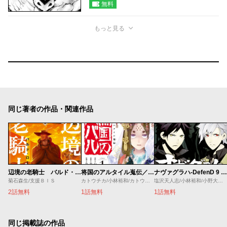
無料
もっと見る
同じ著者の作品・関連作品
辺境の老騎士 バルド・ローエン
将国のアルタイル嵬伝／嶌国のスバル
ナヴァグラハ-DefenD 9 Triggers-
菊石森生/支援ＢＩＳ
カトウチカ/小林裕和/カトウコトノ
塩沢天人志/小林裕和/小野大輔/近藤孝行
2話無料
1話無料
1話無料
同じ掲載誌の作品