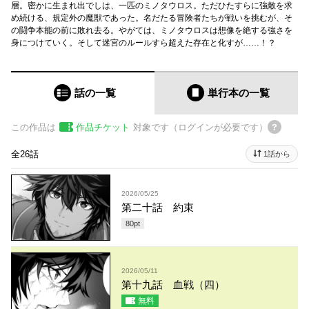
層。密かに生まれ出でしは、一匹のミノタウロス。ただひたすらに強敵を求
め続ける、規定外の魔獣であった。名だたる冒険者たちが戦いを挑むが、そ
の闘争本能の前に敗れ去る。やがては、ミノタウロスは想像を絶する強さを
身につけていく。そして迷宮のルールすら超えた存在と化すが……！？
話の一覧
単行本
の一覧
この作品は
作品チケット
対象です（ログインが必要です）
全26話
1話から
2026/05/25
第二十話 約束
80
pt
2026/05/11
第十九話 血戦（四）
無料