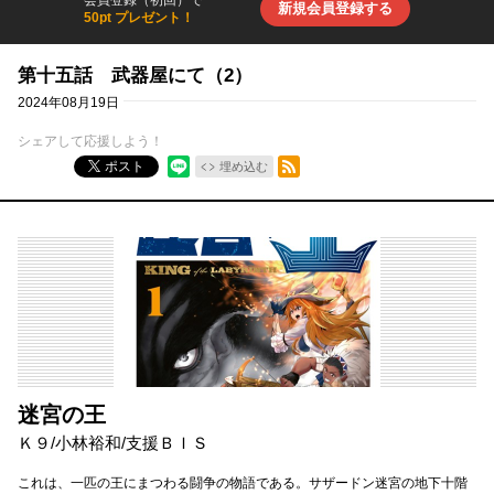
会員登録（初回）で
新規会員登録する
50pt プレゼント！
第十五話 武器屋にて（2）
2024年08月19日
シェアして応援しよう！
RSSフィード
ポスト
埋め込む
迷宮の王
Ｋ９
/
小林裕和
/
支援ＢＩＳ
これは、一匹の王にまつわる闘争の物語である。サザードン迷宮の地下十階