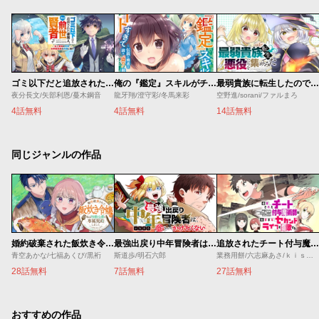
ゴミ以下だと追放された使用人、実は前世賢者です ～史上最強の賢者、世界最高峰の学園に通う～
俺の『鑑定』スキルがチートすぎて
最弱貴族に転生したので悪役たちを集めてみた
夜分長文/矢部利恩/蔓木鋼音
龍牙翔/澄守彩/冬馬来彩
空野進/sorani/ファルまろ
4話無料
4話無料
14話無料
同じジャンルの作品
婚約破棄された飯炊き令嬢の私は冷酷公爵と専属契約しました～ですが胃袋を掴んだ結果、冷たかった公爵様がどんどん優しくなっています～
最強出戻り中年冒険者は、今さら命なんてかけたくない
追放されたチート付与魔術師は気ままなセカンドライフを謳歌する。 ～俺は武器だけじゃなく、あらゆるものに『強化ポイント』を付与できるし、俺の意思でいつでも効果を解除できるけど、残った人たち大丈夫？～
青空あかな/七福あくび/黒裄
斯道歩/明石六郎
業務用餅/六志麻あさ/ｋｉｓｕｉ
28話無料
7話無料
27話無料
おすすめの作品