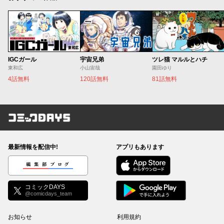
IGCガール
宇宙兄弟
ツレ猫 マルルとハチ
東和広
小山宙哉
園田ゆり
4話無料
120話無料
81話無料
コミックDAYS
最新情報を配信中!
アプリもあります
編集部ブログ
コミックDAYS
@comicdays_team
お知らせ
利用規約