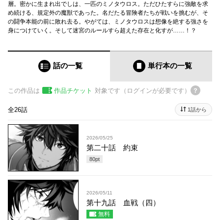
層。密かに生まれ出でしは、一匹のミノタウロス。ただひたすらに強敵を求
め続ける、規定外の魔獣であった。名だたる冒険者たちが戦いを挑むが、そ
の闘争本能の前に敗れ去る。やがては、ミノタウロスは想像を絶する強さを
身につけていく。そして迷宮のルールすら超えた存在と化すが……！？
話の一覧
単行本
の一覧
この作品は
作品チケット
対象です（ログインが必要です）
全26話
1話から
2026/05/25
第二十話 約束
80
pt
2026/05/11
第十九話 血戦（四）
無料