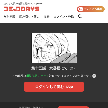
たくさん読める講談社のマンガWEB
コミックDAYS
¥0
プレミアム体験
無料連載
読み切り・新人
履歴
ログイン・登録
検
索
第十五話 武器屋にて（2）
この作品は
作品チケット
対象です（ログインが必要です）
ログインして読む
65pt