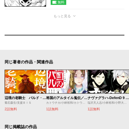
無料
もっと見る
同じ著者の作品・関連作品
辺境の老騎士 バルド・ローエン
将国のアルタイル嵬伝／嶌国のスバル
ナヴァグラハ-DefenD 9 Triggers-
菊石森生/支援ＢＩＳ
カトウチカ/小林裕和/カトウコトノ
塩沢天人志/小林裕和/小野大輔/近藤孝行
2話無料
1話無料
1話無料
同じ掲載誌の作品