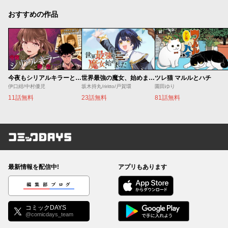
おすすめの作品
今夜もシリアルキラーと待ち合わせ
世界最強の魔女、始めました ～私だけ『攻略サイト』を見れる世界で自由に生きます～
ツレ猫 マルルとハチ
伊口紺/中村優児
坂木持丸/riritto/戸賀環
園田ゆり
11話無料
23話無料
81話無料
コミックDAYS
最新情報を配信中!
アプリもあります
編集部ブログ
コミックDAYS
@comicdays_team