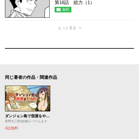
第16話 総力（1）
無料
もっと見る
同じ著者の作品・関連作品
ダンジョン島で宿屋をやろう！ 創造魔法を貰った俺の細腕繁盛記
長野文三郎/結城心一/てんまそ
4話無料