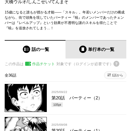
大橋ウルオ
/
しんこせい
/
てんまそ
15歳になると誰もが授かる才能――「スキル」。年若いメンバーだけの構成
ながら、街で頭角を現していたパーティー『暁』のメンバーであったチェン
バーは『レベルアップ』という効果が不透明な謎のスキルを得たことで
『暁』を追放されてしまう…！
話の一覧
単行本
の一覧
この作品は
作品チケット
対象です（ログインが必要です）
全36話
1話から
2025/09/22
第20話 パーティー（2）
105
pt
2025/09/08
第20話 パーティー（1）