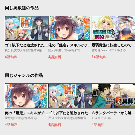
同じ掲載誌の作品
ゴミ以下だと追放された使用人、実は前世賢者です ～史上最強の賢者、世界最高峰の学園に通う～
俺の『鑑定』スキルがチートすぎて
最弱貴族に転生したので悪役たちを集めてみた
夜分長文/矢部利恩/蔓木鋼音
龍牙翔/澄守彩/冬馬来彩
空野進/sorani/ファルまろ
4話無料
4話無料
14話無料
同じジャンルの作品
俺の『鑑定』スキルがチートすぎて
ゴミ以下だと追放された使用人、実は前世賢者です ～史上最強の賢者、世界最高峰の学園に通う～
Ｓランクパーティから解雇された【呪具師】～『呪いのアイテム』しか作れませんが、その性能はアーティファクト級なり……！～
龍牙翔/澄守彩/冬馬来彩
夜分長文/矢部利恩/蔓木鋼音
ＬＡ軍/小川錦
4話無料
4話無料
4話無料