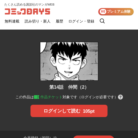
たくさん読める講談社のマンガWEB
コミックDAYS
¥0
プレミアム体験
無料連載
読み切り・新人
履歴
ログイン・登録
検
索
第14話 仲間（2）
この作品は
作品チケット
対象です（ログインが必要です）
ログインして読む
105pt