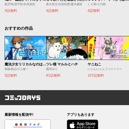
龍牙翔/澄守彩/冬馬来彩
夜分長文/矢部利恩/蔓木鋼音
ＬＡ軍/小川錦
4話無料
4話無料
4話無料
おすすめの作品
魔法少女リリカルなのは EXCEEDS
ツレ猫 マルルとハチ
ヤニねこ
都築真紀/川上修一
園田ゆり
にゃんにゃんファクトリー
5話無料
81話無料
107話無料
コミックDAYS
最新情報を配信中!
アプリもあります
編集部ブログ