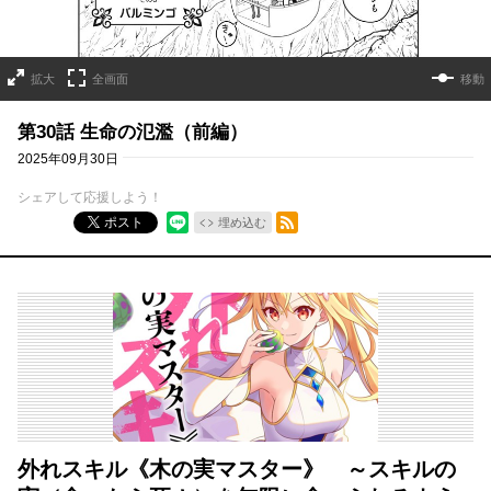
拡大
全画面
移動
第30話 生命の氾濫（前編）
2025年09月30日
シェアして応援しよう！
RSSフィード
ポスト
埋め込む
外れスキル《木の実マスター》 ～スキルの