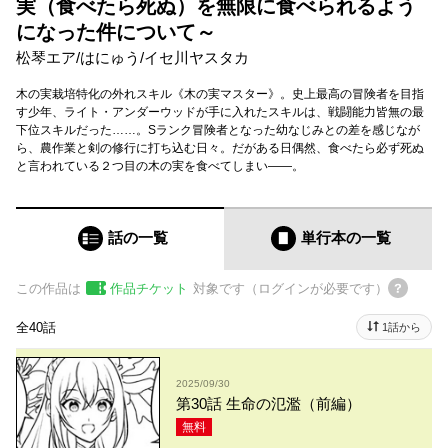
実（食べたら死ぬ）を無限に食べられるよう
になった件について～
松琴エア
/
はにゅう
/
イセ川ヤスタカ
木の実栽培特化の外れスキル《木の実マスター》。史上最高の冒険者を目指
す少年、ライト・アンダーウッドが手に入れたスキルは、戦闘能力皆無の最
下位スキルだった……。Sランク冒険者となった幼なじみとの差を感じなが
ら、農作業と剣の修行に打ち込む日々。だがある日偶然、食べたら必ず死ぬ
と言われている２つ目の木の実を食べてしまい――。
話の一覧
単行本
の一覧
この作品は
作品チケット
対象です（ログインが必要です）
全40話
1話から
2025/09/30
第30話 生命の氾濫（前編）
無料