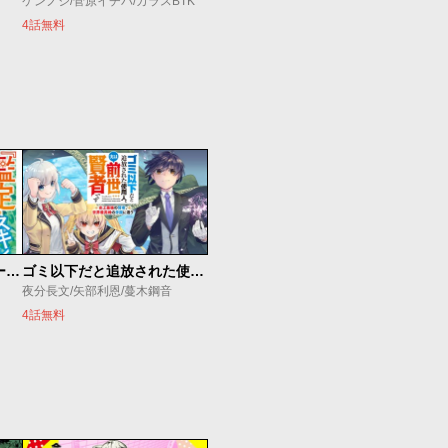
ケンノジ/菅原イチバ/カラスBTK
4話無料
俺の『鑑定』スキルがチートすぎて
ゴミ以下だと追放された使用人、実は前世賢者です ～史上最強の賢者、世界最高峰の学園に通う～
夜分長文/矢部利恩/蔓木鋼音
4話無料