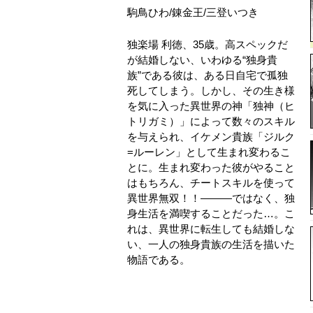
駒鳥ひわ
/
錬金王
/
三登いつき
独楽場 利徳、35歳。高スペックだ
が結婚しない、いわゆる“独身貴
族”である彼は、ある日自宅で孤独
死してしまう。しかし、その生き様
を気に入った異世界の神「独神（ヒ
トリガミ）」によって数々のスキル
を与えられ、イケメン貴族「ジルク
=ルーレン」として生まれ変わるこ
とに。生まれ変わった彼がやること
はもちろん、チートスキルを使って
異世界無双！！―――ではなく、独
身生活を満喫することだった…。こ
れは、異世界に転生しても結婚しな
い、一人の独身貴族の生活を描いた
物語である。