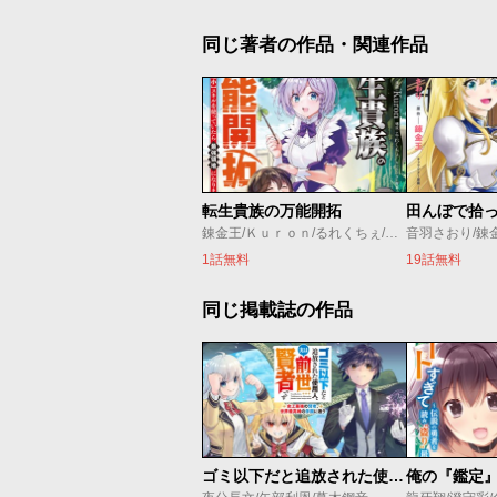
同じ著者の作品・関連作品
転生貴族の万能開拓
錬金王/Ｋｕｒｏｎ/るれくちぇ/成瀬ちさと
音羽さおり/錬
1話無料
19話無料
同じ掲載誌の作品
ゴミ以下だと追放された使用人、実は前世賢者です ～史上最強の賢者、世界最高峰の学園に通う～