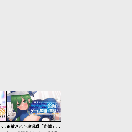
【悲報】清楚系で売っていた底辺配信者、うっかり配信を切り忘れたままSS級モンスターを拳で殴り飛ばしてしまう
追放された底辺職「盗賊」はゲーム知識で無双する。一緒に召喚された先生も外れジョブだったけど効率的に成り上がります