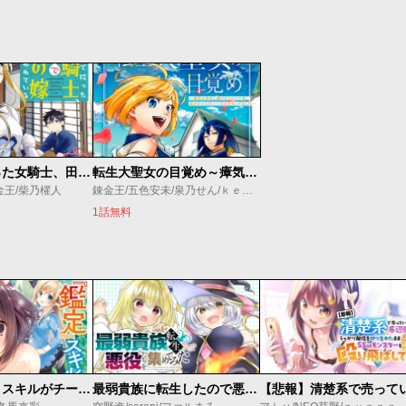
田んぼで拾った女騎士、田舎で俺の嫁だと思われている
転生大聖女の目覚め～瘴気を浄化し続けること二十年、起きたら伝説の大聖女になってました～
金王/柴乃櫂人
錬金王/五色安未/泉乃せん/ｋｅｅｐｏｕｔ
1話無料
俺の『鑑定』スキルがチートすぎて
最弱貴族に転生したので悪役たちを集めてみた