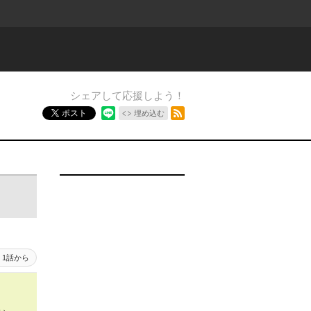
シェアして応援しよう！
RSSフィード
ポスト
埋め込む
1話から