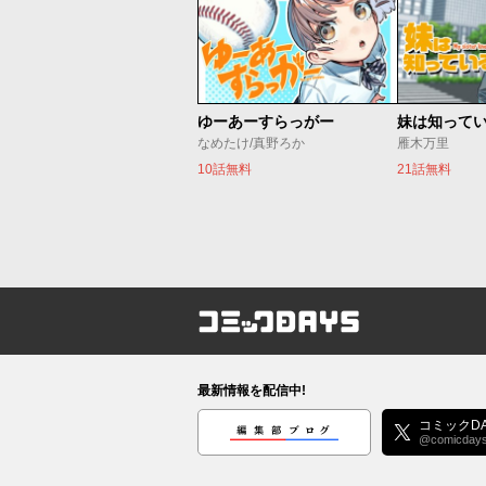
ゆーあーすらっがー
妹は知って
なめたけ/真野ろか
雁木万里
10話無料
21話無料
コミックDAYS
最新情報を配信中!
編集部ブログ
コミックDA
@comicday