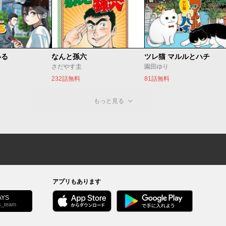
いる
なんと孫六
ツレ猫 マルルとハチ
さだやす圭
園田ゆり
232話無料
81話無料
もっと見る
アプリもあります
YS
s_team