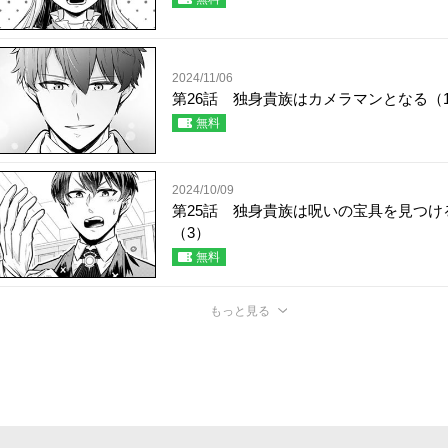
2024/11/06
第26話 独身貴族はカメラマンとなる（
無料
2024/10/09
第25話 独身貴族は呪いの宝具を見つけ
（3）
無料
もっと見る