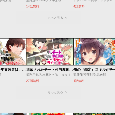
/冬馬来彩
空野進/sorani/ファルまろ
アトハ/NEO草野/ｐｕｐｐｓ
14話無料
4話無料
もっと見る
最強出戻り中年冒険者は、今さら命なんてかけたくない
追放されたチート付与魔術師は気ままなセカンドライフを謳歌する。 ～俺は武器だけじゃなく、あらゆるものに『強化ポイント』を付与できるし、俺の意思でいつでも効果を解除できるけど、残った人たち大丈夫？～
郎
業務用餅/六志麻あさ/ｋｉｓｕｉ
龍牙翔/澄守彩/冬馬来彩
27話無料
4話無料
もっと見る