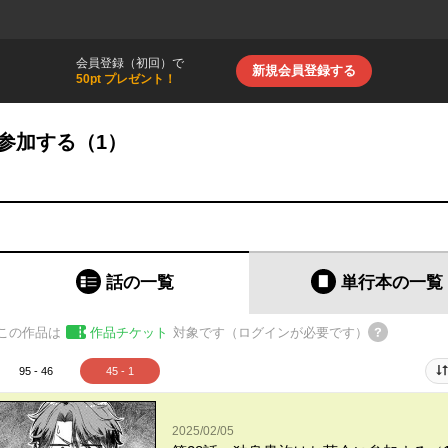
会員登録（初回）で
新規会員登録する
50pt プレゼント！
参加する（1）
話の一覧
単行本
の一覧
この作品は
作品チケット
対象です（ログインが必要です）
95 - 46
45 - 1
2025/02/05