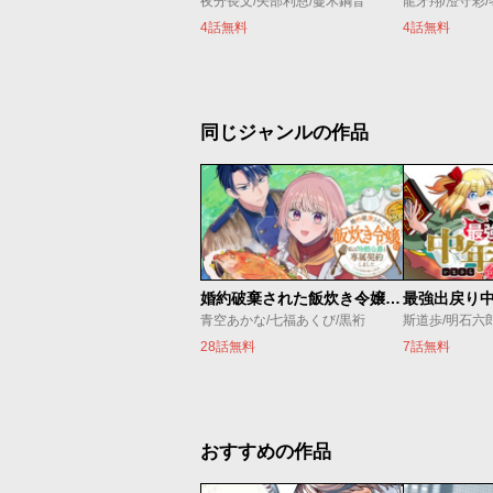
夜分長文/矢部利恩/蔓木鋼音
龍牙翔/澄守彩
4話無料
4話無料
同じジャンルの作品
婚約破棄された飯炊き令嬢の私は冷酷公爵と専属契約しました～ですが胃袋を掴んだ結果、冷たかった公爵様がどんどん優しくなっています～
青空あかな/七福あくび/黒裄
斯道歩/明石六
28話無料
7話無料
おすすめの作品