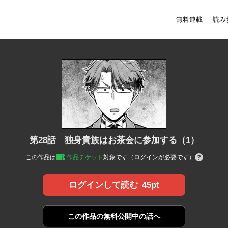
無料連載
読み
第28話 独身貴族はお茶会に参加する（1）
この作品は
作品チケット
対象です（ログインが必要です）
45pt
ログインして読む
この作品の
無料公開中の話へ