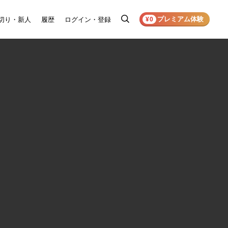
プレミアム体験
切り・新人
履歴
ログイン・登録
検
¥0
索