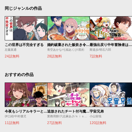
同じジャンルの作品
この世界は不完全すぎる
婚約破棄された飯炊き令嬢の私は冷酷公爵と専属契約しました～ですが胃袋を掴んだ結果、冷たかった公爵様がどんどん優しくなっています～
最強出戻り中年冒険者は、今さら命なんてかけたくない
左藤真通
青空あかな/七福あくび/黒裄
斯道歩/明石六郎
24話無料
28話無料
7話無料
おすすめの作品
今夜もシリアルキラーと待ち合わせ
追放されたチート付与魔術師は気ままなセカンドライフを謳歌する。 ～俺は武器だけじゃなく、あらゆるものに『強化ポイント』を付与できるし、俺の意思でいつでも効果を解除できるけど、残った人たち大丈夫？～
宇宙兄弟
伊口紺/中村優児
業務用餅/六志麻あさ/ｋｉｓｕｉ
小山宙哉
11話無料
27話無料
120話無料