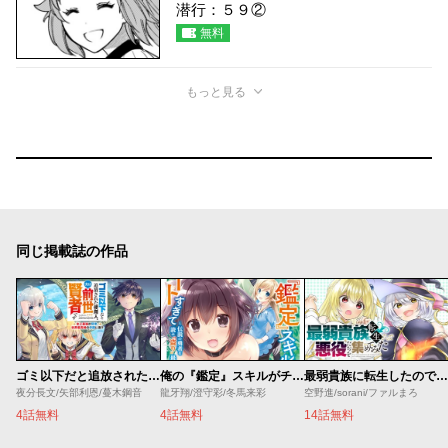
潜行：５９②
無料
もっと見る
同じ掲載誌の作品
ゴミ以下だと追放された使用人、実は前世賢者です ～史上最強の賢者、世界最高峰の学園に通う～
俺の『鑑定』スキルがチートすぎて
最弱貴族に転生したので悪役たちを集めてみた
夜分長文/矢部利恩/蔓木鋼音
龍牙翔/澄守彩/冬馬来彩
空野進/sorani/ファルまろ
4話無料
4話無料
14話無料