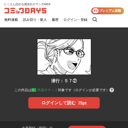
たくさん読める講談社のマンガWEB
コミックDAYS
¥0
プレミアム体験
無料連載
読み切り・新人
履歴
ログイン・登録
検
索
潜行：５７②
この作品は
作品チケット
対象です（ログインが必要です）
ログインして読む
75pt