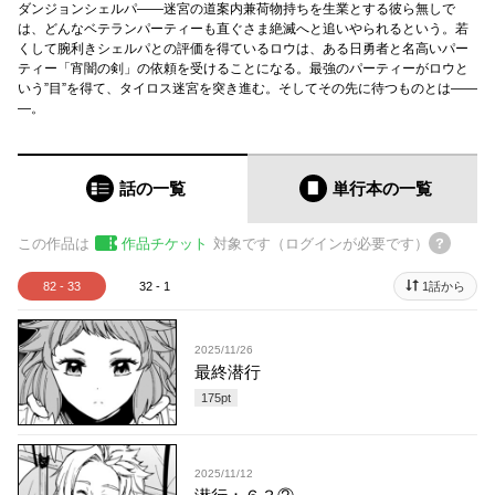
ダンジョンシェルパ――迷宮の道案内兼荷物持ちを生業とする彼ら無しで
は、どんなベテランパーティーも直ぐさま絶滅へと追いやられるという。若
くして腕利きシェルパとの評価を得ているロウは、ある日勇者と名高いパー
ティー「宵闇の剣」の依頼を受けることになる。最強のパーティーがロウと
いう”目”を得て、タイロス迷宮を突き進む。そしてその先に待つものとは――
―。
話の一覧
単行本
の一覧
この作品は
作品チケット
対象です（ログインが必要です）
82 - 33
32 - 1
1話から
2025/11/26
最終潜行
175
pt
2025/11/12