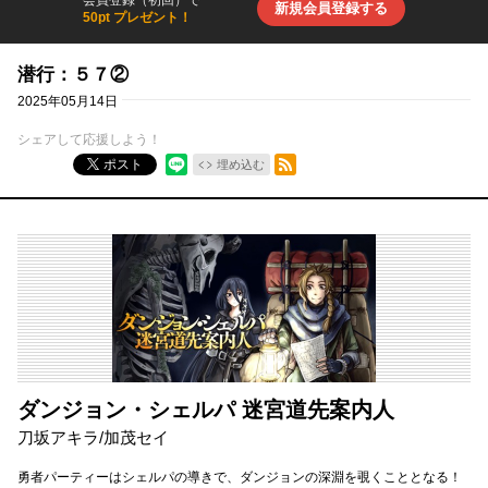
会員登録（初回）で
新規会員登録する
50pt プレゼント！
潜行：５７②
2025年05月14日
シェアして応援しよう！
RSSフィード
ポスト
埋め込む
ダンジョン・シェルパ 迷宮道先案内人
刀坂アキラ
/
加茂セイ
勇者パーティーはシェルパの導きで、ダンジョンの深淵を覗くこととなる！