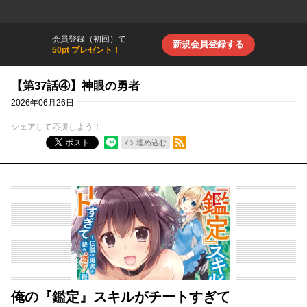
会員登録（初回）で
新規会員登録する
50pt プレゼント！
【第37話④】神眼の勇者
2026年06月26日
シェアして応援しよう！
RSSフィード
ポスト
埋め込む
俺の『鑑定』スキルがチートすぎて