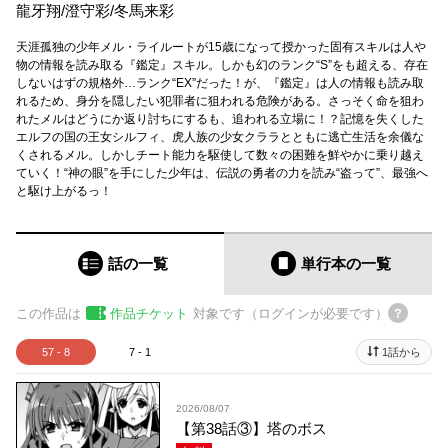
龍牙翔
/
澄守彩
/
冬馬来彩
天涯孤独の少年メル・ライルートが15歳になって授かった固有スキルは人や
物の情報を読み取る『鑑定』スキル。しかも幻のランク“S”をも超える、存在
しないはずの規格外…ランク“EX”だった！が、『鑑定』は人の情報も読み取
れるため、身分を隠したい犯罪者に狙われる危険がある。さっそく命を狙わ
れたメルはどうにか返り討ちにするも、追われる立場に！？記憶を失くした
エルフの国の王女シルフィ、虎人族の少女クララとともに逃亡生活を余儀な
くされるメル。しかしチート能力を駆使して数々の困難を鮮やかに乗り越え
ていく！“神の眼”を手にした少年は、伝説の勇者の力を読み“盗って”、最強へ
と駆け上がるっ！
話の一覧
単行本
の一覧
この作品は
作品チケット
対象です（ログインが必要です）
57 - 8
7 - 1
1話から
2026/08/07
【第38話③】塔のボス