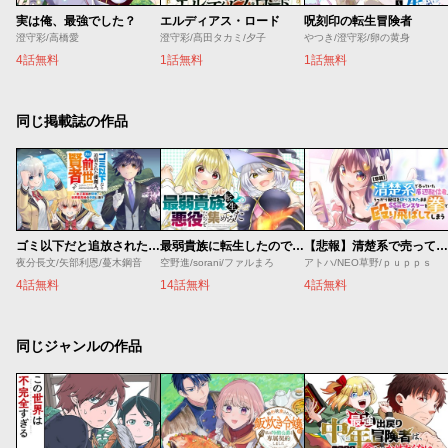
実は俺、最強でした？
エルディアス・ロード
呪刻印の転生冒険者
澄守彩/高橋愛
澄守彩/髙田タカミ/夕子
やつき/澄守彩/卵の黄身
4話無料
1話無料
1話無料
同じ掲載誌の作品
ゴミ以下だと追放された使用人、実は前世賢者です ～史上最強の賢者、世界最高峰の学園に通う～
最弱貴族に転生したので悪役たちを集めてみた
【悲報】清楚系で売っていた底辺配信者、うっかり配信を切り忘れたままSS級モンスターを拳で殴り飛ばしてしまう
夜分長文/矢部利恩/蔓木鋼音
空野進/sorani/ファルまろ
アトハ/NEO草野/ｐｕｐｐｓ
4話無料
14話無料
4話無料
同じジャンルの作品