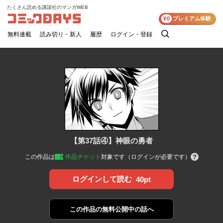
たくさん読める講談社のマンガWEB
コミックDAYS
¥0
プレミアム体験
無料連載
読み切り・新人
履歴
ログイン・登録
検
索
【第37話④】神眼の勇者
この作品は
作品チケット
対象です（ログインが必要です）
ログインして読む
40pt
この作品の
無料公開中の話へ