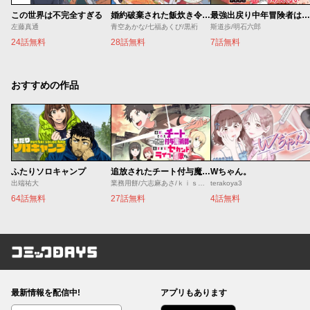
この世界は不完全すぎる
婚約破棄された飯炊き令嬢の私は冷酷公爵と専属契約しました～ですが胃袋を掴んだ結果、冷たかった公爵様がどんどん優しくなっています～
最強出戻り中年冒険者は、今さら命なんてかけたくない
左藤真通
青空あかな/七福あくび/黒裄
斯道歩/明石六郎
24話無料
28話無料
7話無料
おすすめの作品
ふたりソロキャンプ
追放されたチート付与魔術師は気ままなセカンドライフを謳歌する。 ～俺は武器だけじゃなく、あらゆるものに『強化ポイント』を付与できるし、俺の意思でいつでも効果を解除できるけど、残った人たち大丈夫？～
Wちゃん。
出端祐大
業務用餅/六志麻あさ/ｋｉｓｕｉ
terakoya3
64話無料
27話無料
4話無料
コミックDAYS
最新情報を配信中!
アプリもあります