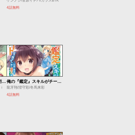
ケンノジ/菅原イチバ/カラスBTK
4話無料
追放されたチート付与魔術師は気ままなセカンドライフを謳歌する。 ～俺は武器だけじゃなく、あらゆるものに『強化ポイント』を付与できるし、俺の意思でいつでも効果を解除できるけど、残った人たち大丈夫？～
俺の『鑑定』スキルがチートすぎて
ｕｉ
龍牙翔/澄守彩/冬馬来彩
4話無料