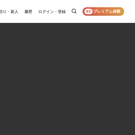
プレミアム体験
切り・新人
履歴
ログイン・登録
検
¥0
索