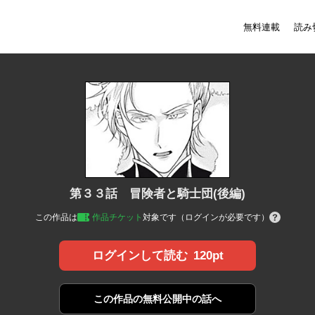
無料連載
読み
第３３話 冒険者と騎士団(後編)
この作品は
作品チケット
対象です（ログインが必要です）
120pt
ログインして読む
この作品の
無料公開中の話へ