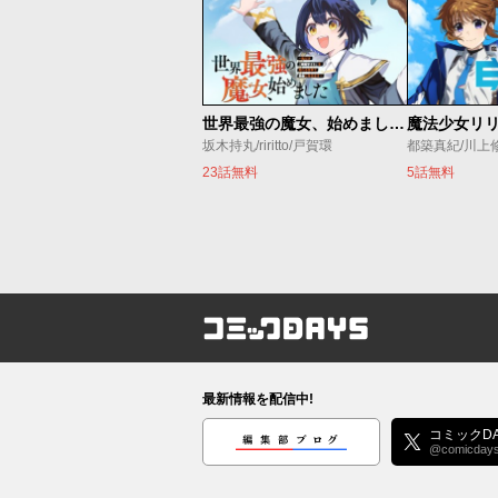
世界最強の魔女、始めました ～私だけ『攻略サイト』を見れる世界で自由に生きます～
坂木持丸/riritto/戸賀環
都築真紀/川上
23話無料
5話無料
コミックDAYS
最新情報を配信中!
編集部ブログ
コミックDA
@comicday