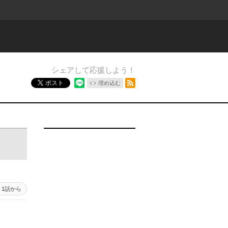
シェアして応援しよう！
RSSフィード
ポスト
埋め込む
1話から