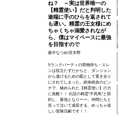
ね？ ～実は世界唯一の
【精霊使い】だと判明した
途端に手のひらを返されて
も遅い。精霊の王女様にめ
ちゃくちゃ溺愛されなが
ら、僕はマイペースに最強
を目指すので
最中なつめ
/
茨木野
Sランクパーティの荷物持ち・エレ
ンは役立たずだからと、ダンジョン
から逃げるための囮として置き去り
にされてしまった。絶体絶命のピン
チで、秘められた【精霊使い】の力
に覚醒！！ 伝説の精霊“不死鳥”と契
約し、最強となりーー。仲間たちと
笑って泣いて成長する、めっちゃ楽
しい冒険活劇です！！