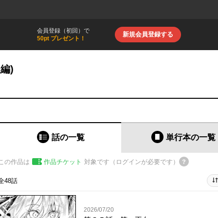
会員登録（初回）で
新規会員登録する
50pt プレゼント！
編)
話の一覧
単行本
の一覧
この作品は
作品チケット
対象です（ログインが必要です）
全48話
2026/07/20