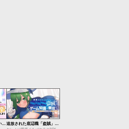
【悲報】清楚系で売っていた底辺配信者、うっかり配信を切り忘れたままSS級モンスターを拳で殴り飛ばしてしまう
追放された底辺職「盗賊」はゲーム知識で無双する。一緒に召喚された先生も外れジョブだったけど効率的に成り上がります