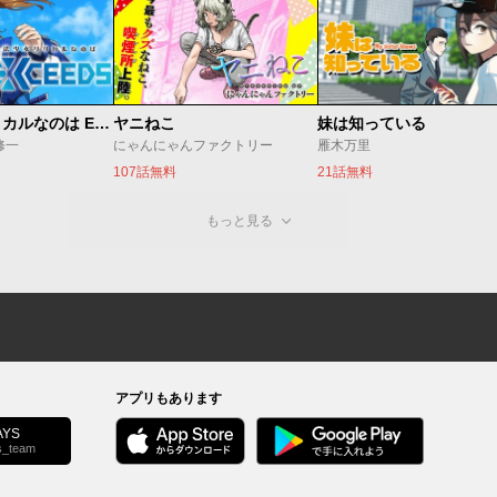
魔法少女リリカルなのは EXCEEDS
ヤニねこ
妹は知っている
修一
にゃんにゃんファクトリー
雁木万里
107話無料
21話無料
もっと見る
アプリもあります
YS
s_team