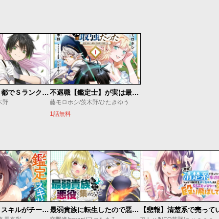
辺境の薬師、都でＳランク冒険者となる～英雄村の少年がチート薬で無自覚無双～
不遇職【鑑定士】が実は最強だった
木野
藤モロホシ/茨木野/ひたきゆう
1話無料
俺の『鑑定』スキルがチートすぎて
最弱貴族に転生したので悪役たちを集めてみた