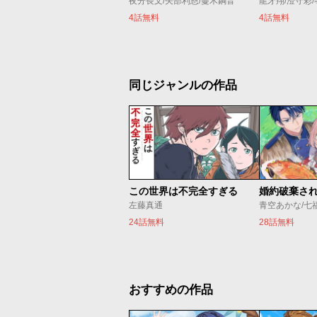
夜分長文/矢部利恩/蔓木鋼音
龍牙翔/澄守彩
4話無料
4話無料
同じジャンルの作品
この世界は不完全すぎる
左藤真通
青空あかな/七
24話無料
28話無料
おすすめの作品