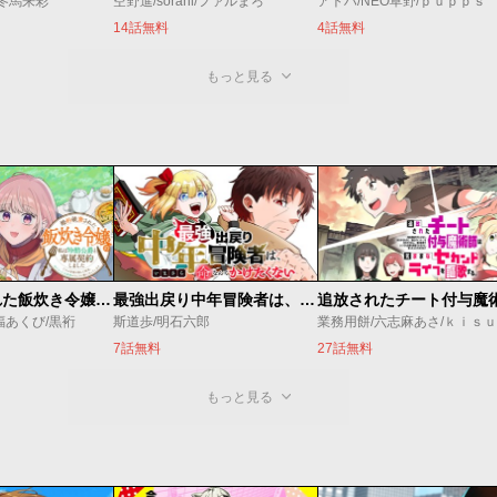
/冬馬来彩
空野進/sorani/ファルまろ
アトハ/NEO草野/ｐｕｐｐｓ
14話無料
4話無料
もっと見る
婚約破棄された飯炊き令嬢の私は冷酷公爵と専属契約しました～ですが胃袋を掴んだ結果、冷たかった公爵様がどんどん優しくなっています～
最強出戻り中年冒険者は、今さら命なんてかけたくない
福あくび/黒裄
斯道歩/明石六郎
業務用餅/六志麻あさ/ｋｉｓ
7話無料
27話無料
もっと見る