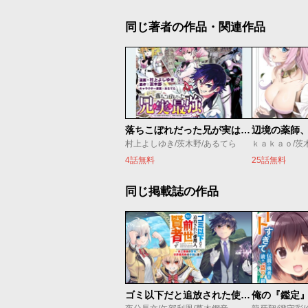
同じ著者の作品・関連作品
落ちこぼれだった兄が実は最強 ～史上最強の勇者は転生し、学園で無自覚に無双する～
村上よしゆき/茨木野/あるてら
ｋａｋａｏ/茨
4話無料
25話無料
同じ掲載誌の作品
ゴミ以下だと追放された使用人、実は前世賢者です ～史上最強の賢者、世界最高峰の学園に通う～