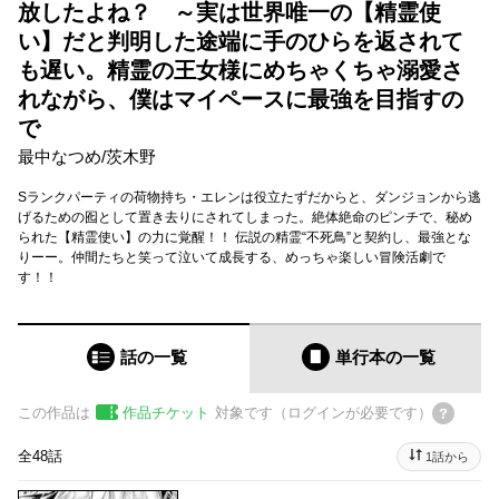
放したよね？ ～実は世界唯一の【精霊使
い】だと判明した途端に手のひらを返されて
も遅い。精霊の王女様にめちゃくちゃ溺愛さ
れながら、僕はマイペースに最強を目指すの
で
最中なつめ
/
茨木野
Sランクパーティの荷物持ち・エレンは役立たずだからと、ダンジョンから逃
げるための囮として置き去りにされてしまった。絶体絶命のピンチで、秘め
られた【精霊使い】の力に覚醒！！ 伝説の精霊“不死鳥”と契約し、最強とな
りーー。仲間たちと笑って泣いて成長する、めっちゃ楽しい冒険活劇で
す！！
話の一覧
単行本
の一覧
この作品は
作品チケット
対象です（ログインが必要です）
全48話
1話から