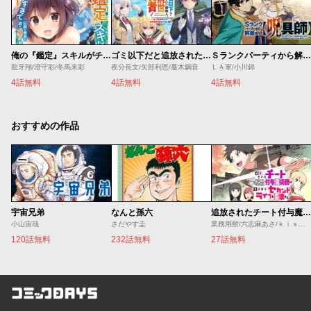
俺の『鑑定』スキルがチートすぎて
ゴミ以下だと追放された使用人、実は前世賢者です ～史上最強の賢者、世界最高峰の学園に通う～
Ｓランクパーティから解雇された【呪具師】～『呪いのアイテム』しか作れませんが、その性能はアーティファクト級なり……！～
龍牙翔/澄守彩/冬馬来彩
夜分長文/矢部利恩/蔓木鋼音
ＬＡ軍/小川錦
4話無料
4話無料
4話無料
おすすめの作品
宇宙兄弟
なんと孫六
追放されたチート付与魔術師は気ままなセカンドライフを謳歌する。 ～俺は武器だけじゃなく、あらゆるものに『強化ポイント』を付与できるし、俺の意思でいつでも効果を解除できるけど、残った人たち大丈夫？～
小山宙哉
さだやす圭
業務用餅/六志麻あさ/ｋｉｓｕｉ
120話無料
232話無料
27話無料
コミックDAYS