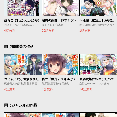
落ちこぼれだった兄が実は最強 ～史上最強の勇者は転生し、学園で無自覚に無双する～
辺境の薬師、都でＳランク冒険者となる～英雄村の少年がチート薬で無自覚無双～
不遇職【鑑定士】が実は最強だった
村上よしゆき/茨木野/あるてら
ｋａｋａｏ/茨木野
藤モロホシ/茨木野/ひたきゆう
4話無料
25話無料
1話無料
同じ掲載誌の作品
ゴミ以下だと追放された使用人、実は前世賢者です ～史上最強の賢者、世界最高峰の学園に通う～
俺の『鑑定』スキルがチートすぎて
最弱貴族に転生したので悪役たちを集めてみた
夜分長文/矢部利恩/蔓木鋼音
龍牙翔/澄守彩/冬馬来彩
空野進/sorani/ファルまろ
4話無料
4話無料
14話無料
同じジャンルの作品