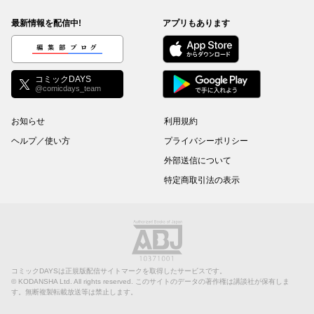
最新情報を配信中!
アプリもあります
編集部ブログ
コミックDAYS
@comicdays_team
お知らせ
利用規約
ヘルプ／使い方
プライバシーポリシー
外部送信について
特定商取引法の表示
コミックDAYSは正規版配信サイトマークを取得したサービスです。
©
KODANSHA Ltd.
All rights reserved. このサイトのデータの著作権は講談社が保有しま
す。無断複製転載放送等は禁止します。