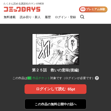
たくさん読める講談社のマンガWEB
コミックDAYS
¥0
プレミアム体験
無料連載
読み切り・新人
履歴
ログイン・登録
検
索
第２５話 救いの意味(後編)
この作品は
作品チケット
対象です（ログインが必要です）
ログインして読む
65pt
この作品の
無料公開中の話へ