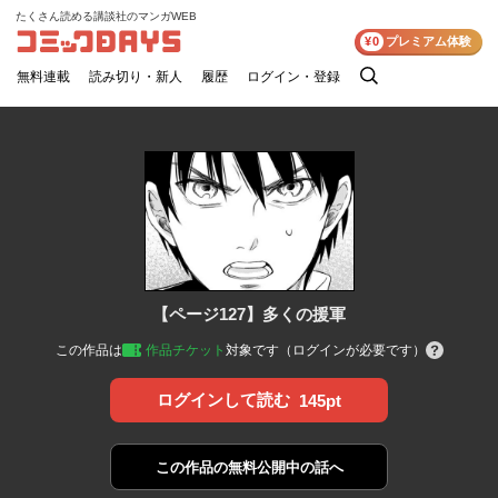
たくさん読める講談社のマンガWEB
コミックDAYS
¥0
プレミアム体験
無料連載
読み切り・新人
履歴
ログイン・登録
検
索
【ページ127】多くの援軍
この作品は
作品チケット
対象です（ログインが必要です）
ログインして読む
145pt
この作品の
無料公開中の話へ