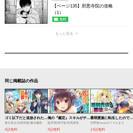
【ページ135】邪悪寺院の攻略
（1）
無料
もっと見る
同じ掲載誌の作品
ゴミ以下だと追放された使用人、実は前世賢者です ～史上最強の賢者、世界最高峰の学園に通う～
俺の『鑑定』スキルがチートすぎて
最弱貴族に転生したので悪役たちを集めてみた
夜分長文/矢部利恩/蔓木鋼音
龍牙翔/澄守彩/冬馬来彩
空野進/sorani/ファルまろ
4話無料
4話無料
14話無料