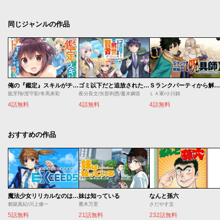
同じジャンルの作品
俺の『鑑定』スキルがチートすぎて
ゴミ以下だと追放された使用人、実は前世賢者です ～史上最強の賢者、世界最高峰の学園に通う～
Ｓランクパーティから解雇された【呪具師】～『呪いのアイテム』しか作れませんが、その性能はアーティファクト級なり……！～
龍牙翔/澄守彩/冬馬来彩
夜分長文/矢部利恩/蔓木鋼音
ＬＡ軍/小川錦
4話無料
4話無料
4話無料
おすすめの作品
魔法少女リリカルなのは EXCEEDS
妹は知っている
なんと孫六
都築真紀/川上修一
雁木万里
さだやす圭
5話無料
21話無料
232話無料