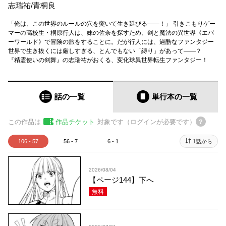
志瑞祐
/
青桐良
「俺は、この世界のルールの穴を突いて生き延びる――！」 引きこもりゲー
マーの高校生・桐原行人は、妹の佐奈を探すため、剣と魔法の異世界《エバ
ーワールド》で冒険の旅をすることに。だが行人には、過酷なファンタジー
世界で生き抜くには厳しすぎる、とんでもない「縛り」があって――？
『精霊使いの剣舞』の志瑞祐がおくる、変化球異世界転生ファンタジー！
話の一覧
単行本
の一覧
この作品は
作品チケット
対象です（ログインが必要です）
106 - 57
56 - 7
6 - 1
1話から
2026/08/04
【ページ144】下へ
無料