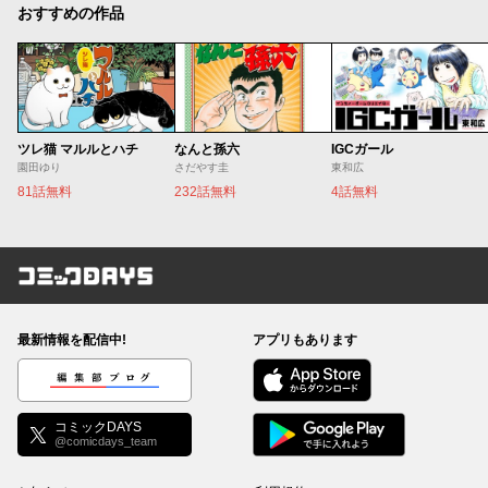
おすすめの作品
ツレ猫 マルルとハチ
なんと孫六
IGCガール
園田ゆり
さだやす圭
東和広
81話無料
232話無料
4話無料
コミックDAYS
最新情報を配信中!
アプリもあります
編集部ブログ
コミックDAYS
@comicdays_team