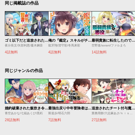
同じ掲載誌の作品
ゴミ以下だと追放された使用人、実は前世賢者です ～史上最強の賢者、世界最高峰の学園に通う～
俺の『鑑定』スキルがチートすぎて
最弱貴族に転生したので悪役たちを集めてみた
夜分長文/矢部利恩/蔓木鋼音
龍牙翔/澄守彩/冬馬来彩
空野進/sorani/ファルまろ
4話無料
4話無料
14話無料
同じジャンルの作品
婚約破棄された飯炊き令嬢の私は冷酷公爵と専属契約しました～ですが胃袋を掴んだ結果、冷たかった公爵様がどんどん優しくなっています～
最強出戻り中年冒険者は、今さら命なんてかけたくない
追放されたチート付与魔術師は気ままなセカンドライフを謳歌する。 ～俺は武器だけじゃなく、あらゆるものに『強化ポイント』を付与できるし、俺の意思でいつでも効果を解除できるけど、残った人たち大丈夫？～
青空あかな/七福あくび/黒裄
斯道歩/明石六郎
業務用餅/六志麻あさ/ｋｉｓｕｉ
28話無料
7話無料
27話無料