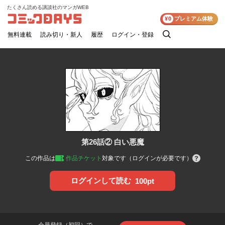
たくさん読める講談社のマンガWEB
コミックDAYS
¥0
プレミアム体験
無料連載
読み切り・新人
履歴
ログイン・登録
検
索
第26話② 白い悪魔
この作品は
作品チケット
対象です（ログインが必要です）
ログインして読む
100pt