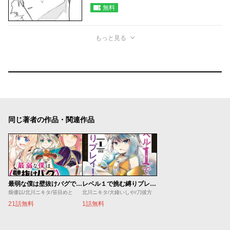
無料
もっと見る
同じ著者の作品・関連作品
最弱な僕は壁抜けバグで成り上がる
レベル１で挑む縛りプレイ！
畑優以/北川ニキタ/笹目めと
北川ニキタ/大鐘いしや/刀彼方
21話無料
1話無料