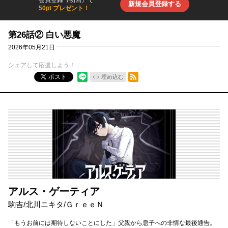
会員登録（初回）で
新規会員登録する
50pt プレゼント！
第26話② 白い悪魔
2026年05月21日
シェアして応援しよう！
RSSフィード
ポスト
埋め込む
アルス・ゲーティア
駒吉
/
北川ニキタ
/
ＧｒｅｅＮ
「もうお前には期待しないことにした」父親から息子への非情な最後通告。