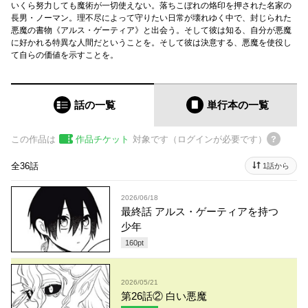
いくら努力しても魔術が一切使えない。落ちこぼれの烙印を押された名家の
長男・ノーマン。理不尽によって守りたい日常が壊れゆく中で、封じられた
悪魔の書物《アルス・ゲーティア》と出会う。そして彼は知る、自分が悪魔
に好かれる特異な人間だということを。そして彼は決意する、悪魔を使役し
て自らの価値を示すことを。
話の一覧
単行本
の一覧
この作品は
作品チケット
対象です（ログインが必要です）
全36話
1話から
2026/06/18
最終話 アルス・ゲーティアを持つ
少年
160
pt
2026/05/21
第26話② 白い悪魔