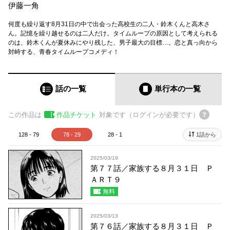
伊藤一角
何度も繰り返す8月31日の中で出会った高校生の二人・鈴木くんと高木さ
ん。記憶を繰り越せるのは二人だけ。タイムループの原因として考えられる
のは、鈴木くんが夏休みにやり残した、男子最大の目標…。恋と真っ向から
対峙する、青春タイムループコメディ！
話の一覧
単行本
の一覧
この作品は
作品チケット
対象です（ログインが必要です）
128 - 79
78 - 29
28 - 1
1話から
2025/03/19
第７７話／家族する８月３１日 Ｐ
ＡＲＴ９
無料
2025/03/13
第７６話／家族する８月３１日 Ｐ