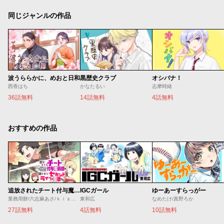
同じジャンルの作品
波うららかに、めおと日和
黒歴史クラブ
オシバナ！
西香はち
かなたるい
志摩時緒
36話無料
14話無料
4話無料
おすすめの作品
追放されたチート付与魔術師は気ままなセカンドライフを謳歌する。 ～俺は武器だけじゃなく、あらゆるものに『強化ポイント』を付与できるし、俺の意思でいつでも効果を解除できるけど、残った人たち大丈夫？～
IGCガール
ゆーあーすらっがー
業務用餅/六志麻あさ/ｋｉｓｕｉ
東和広
なめたけ/真野ろか
27話無料
4話無料
10話無料