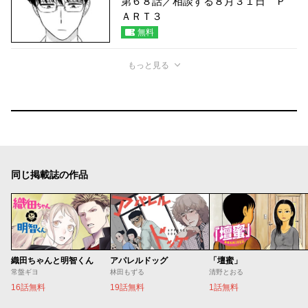
第６８話／相談する８月３１日 Ｐ
ＡＲＴ３
無料
もっと見る
同じ掲載誌の作品
織田ちゃんと明智くん
アパレルドッグ
「壇蜜」
常盤ギヨ
林田もずる
清野とおる
16話無料
19話無料
1話無料