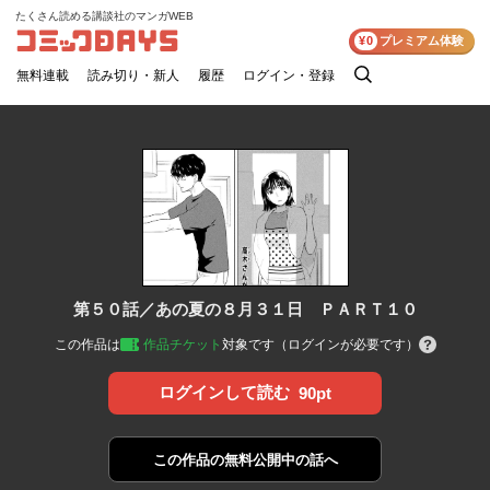
たくさん読める講談社のマンガWEB
コミックDAYS
¥0
プレミアム体験
無料連載
読み切り・新人
履歴
ログイン・登録
検
索
第５０話／あの夏の８月３１日 ＰＡＲＴ１０
この作品は
作品チケット
対象です（ログインが必要です）
ログインして読む
90pt
この作品の
無料公開中の話へ