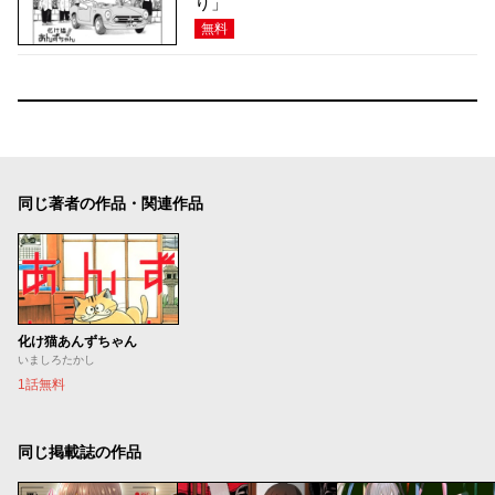
り」
無料
同じ著者の作品・関連作品
化け猫あんずちゃん
いましろたかし
1話無料
同じ掲載誌の作品