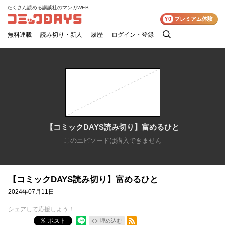
たくさん読める講談社のマンガWEB
コミックDAYS
¥0
プレミアム体験
無料連載
読み切り・新人
履歴
ログイン・登録
検
索
【コミックDAYS読み切り】富めるひと
このエピソードは購入できません
【コミックDAYS読み切り】富めるひと
2024年07月11日
シェアして応援しよう！
RSSフィード
ポスト
埋め込む