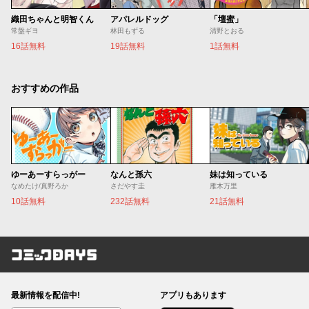
織田ちゃんと明智くん
アパレルドッグ
「壇蜜」
常盤ギヨ
林田もずる
清野とおる
16話無料
19話無料
1話無料
おすすめの作品
ゆーあーすらっがー
なんと孫六
妹は知っている
なめたけ/真野ろか
さだやす圭
雁木万里
10話無料
232話無料
21話無料
コミックDAYS
最新情報を配信中!
アプリもあります