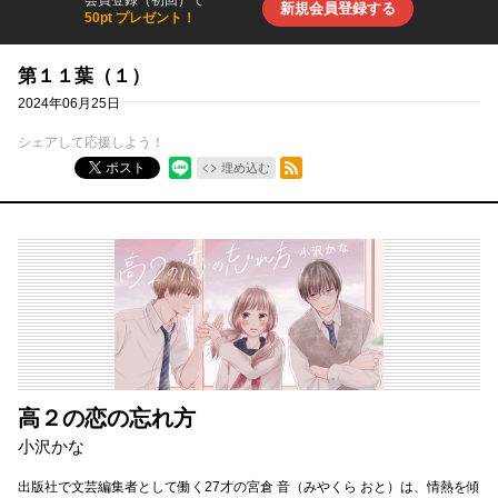
会員登録（初回）で
新規会員登録する
50pt プレゼント！
第１１葉（１）
2024年06月25日
シェアして応援しよう！
RSSフィード
ポスト
埋め込む
高２の恋の忘れ方
小沢かな
出版社で文芸編集者として働く27才の宮倉 音（みやくら おと）は、情熱を傾