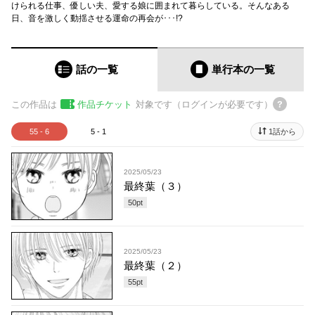
けられる仕事、優しい夫、愛する娘に囲まれて暮らしている。そんなある
日、音を激しく動揺させる運命の再会が･･･!?
話の一覧
単行本
の一覧
この作品は
作品チケット
対象です（ログインが必要です）
55 - 6
5 - 1
1話から
2025/05/23
最終葉（３）
50
pt
2025/05/23
最終葉（２）
55
pt