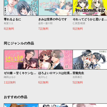
零れるよるに
きみは世界の中心です
それってどうかと思います！～転職女子、ブラック企業でサバイブする。～
有賀リエ
金田一蓮十郎
仁美慧/柑菜
8話無料
7話無料
9話無料
同じジャンルの作品
ゼロ婚 ～甘くキケンな極秘任務～
ほろよいロマンスは社長室で
官能先生
織田はるか
花川ちと
吉田基已
11話無料
6話無料
5話無料
おすすめの作品