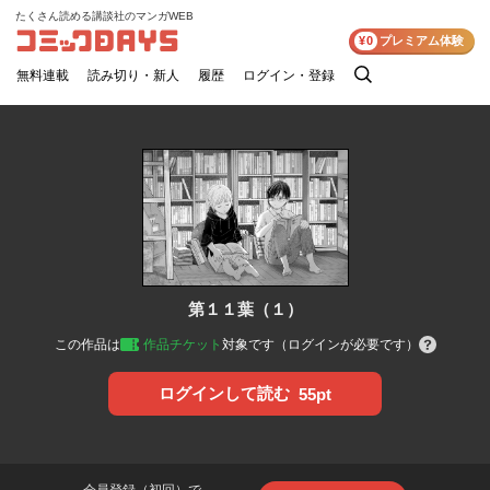
たくさん読める講談社のマンガWEB
コミックDAYS
¥0
プレミアム体験
無料連載
読み切り・新人
履歴
ログイン・登録
検
索
第１１葉（１）
この作品は
作品チケット
対象です（ログインが必要です）
ログインして読む
55pt