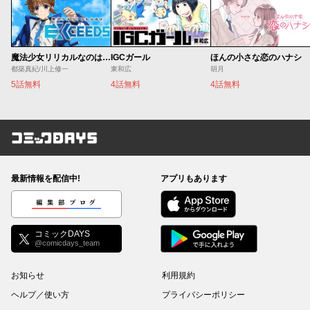
魔法少女リリカルなのは EXCEEDS
IGCガール
ほんの小さな恋のハナシ
都築真紀/川上修一
東和広
胡月
5話無料
4話無料
4話無料
コミックDAYS
最新情報を配信中!
アプリもあります
編集部ブログ
コミックDAYS
@comicdays_team
お知らせ
利用規約
ヘルプ／使い方
プライバシーポリシー