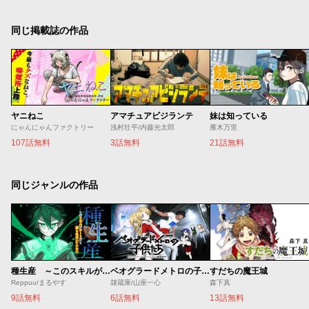
同じ掲載誌の作品
ヤニねこ
アマチュアビジランテ
妹は知っている
にゃんにゃんファクトリー
浅村壮平/内藤光太郎
雁木万里
107話無料
3話無料
21話無料
同じジャンルの作品
種生産 ～このスキルがチートだとまだ誰も気付いていない～
ベオグラードメトロの子供たち
すだちの魔王城
Reppuu/まるやす
隷蔵庫/山座一心
森下真
9話無料
6話無料
13話無料