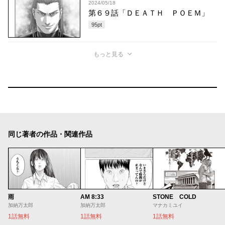
2024/05/18
第６９話「ＤＥＡＴＨ ＰＯＥＭ」
95
pt
もっと見る
同じ著者の作品・関連作品
雨
AM 8:33
STONE COLD
加納万太郎
加納万太郎
マナカミユイ
1話無料
1話無料
1話無料