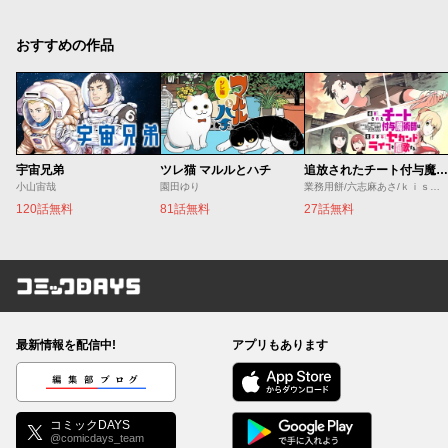
おすすめの作品
宇宙兄弟
ツレ猫 マルルとハチ
追放されたチート付与魔術師は気ままなセカンドライフを謳歌する。 ～俺は武器だけじゃなく、あらゆるものに『強化ポイント』を付与できるし、俺の意思でいつでも効果を解除できるけど、残った人たち大丈夫？～
小山宙哉
園田ゆり
業務用餅/六志麻あさ/ｋｉｓｕｉ
120話無料
81話無料
27話無料
コミックDAYS
最新情報を配信中!
アプリもあります
編集部ブログ
コミックDAYS
@comicdays_team