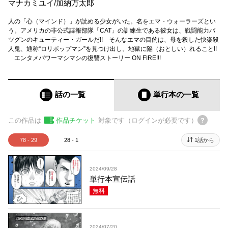
マナカミユイ
/
加納万太郎
人の「心（マインド）」が読める少女がいた。名をエマ・ウォーラーズとい
う。アメリカの非公式諜報部隊「CAT」の訓練生である彼女は、戦闘能力バ
ツグンのキューティー・ガールだ!! そんなエマの目的は、母を殺した快楽殺
人鬼、通称“ロリポップマン”を見つけ出し、地獄に陥（おとしい）れること!!
エンタメパワーマシマシの復讐ストーリー ON FIRE!!!
話の一覧
単行本
の一覧
この作品は
作品チケット
対象です（ログインが必要です）
78 - 29
28 - 1
1話から
2024/09/28
単行本宣伝話
無料
2024/07/20