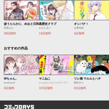
波うららかに、めおと日和
黒歴史クラブ
オシバナ！
西香はち
かなたるい
志摩時緒
36話無料
14話無料
4話無料
おすすめの作品
Wちゃん。
ヤニねこ
ツレ猫 マルルとハチ
terakoya3
にゃんにゃんファクトリー
園田ゆり
4話無料
107話無料
81話無料