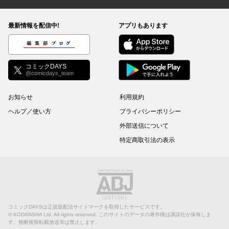
コミックDAYS
最新情報を配信中!
アプリもあります
編集部ブログ
コミックDAYS
@comicdays_team
お知らせ
利用規約
ヘルプ／使い方
プライバシーポリシー
外部送信について
特定商取引法の表示
コミックDAYSは正規版配信サイトマークを取得したサービスです。
©
KODANSHA Ltd.
All rights reserved. このサイトのデータの著作権は講談社が保有しま
す。無断複製転載放送等は禁止します。