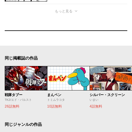
もっと見る
同じ掲載誌の作品
戦隊タブー
まんペン
シルバー・スクリーン
TK2/エド・バルスト
トミムラコタ
いまい
26話無料
10話無料
4話無料
同じジャンルの作品