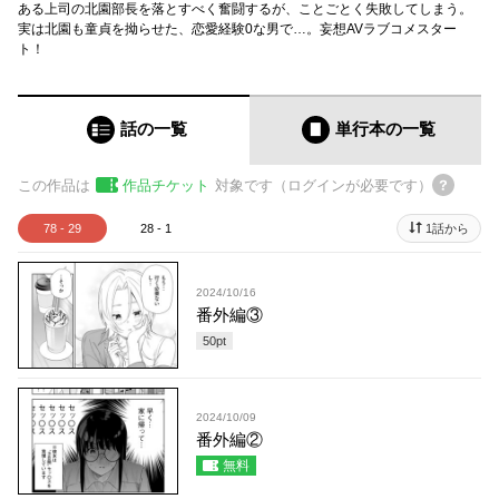
ある上司の北園部長を落とすべく奮闘するが、ことごとく失敗してしまう。
実は北園も童貞を拗らせた、恋愛経験0な男で…。妄想AVラブコメスター
ト！
話の一覧
単行本
の一覧
この作品は
作品チケット
対象です（ログインが必要です）
78 - 29
28 - 1
1話から
2024/10/16
番外編③
50
pt
2024/10/09
番外編②
無料