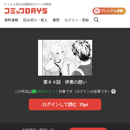
たくさん読める講談社のマンガWEB
コミックDAYS
¥0
プレミアム体験
無料連載
読み切り・新人
履歴
ログイン・登録
検
索
第６４話 伊東の想い
この作品は
作品チケット
対象です（ログインが必要です）
ログインして読む
70pt