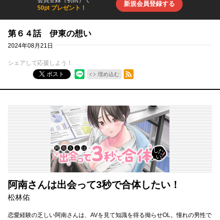
会員登録（初回）で
新規会員登録する
50pt プレゼント！
第６４話 伊東の想い
2024年08月21日
シェアして応援しよう！
RSSフィード
ポスト
埋め込む
阿南さんは出会って3秒で合体したい！
松林佑
恋愛経験の乏しい阿南さんは、AVを見て知識を得る拗らせOL。憧れの男性で