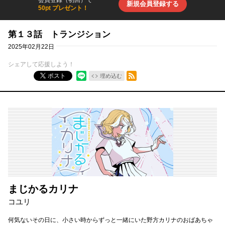
会員登録（初回）で
新規会員登録する
50pt プレゼント！
第１３話 トランジション
2025年02月22日
シェアして応援しよう！
RSSフィード
ポスト
埋め込む
まじかるカリナ
コユリ
何気ないその日に、小さい時からずっと一緒にいた野方カリナのおばあちゃ