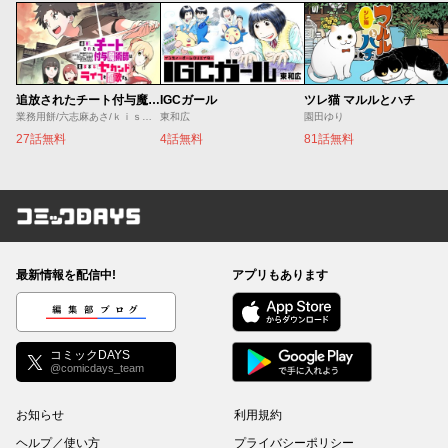
追放されたチート付与魔術師は気ままなセカンドライフを謳歌する。 ～俺は武器だけじゃなく、あらゆるものに『強化ポイント』を付与できるし、俺の意思でいつでも効果を解除できるけど、残った人たち大丈夫？～
IGCガール
ツレ猫 マルルとハチ
業務用餅/六志麻あさ/ｋｉｓｕｉ
東和広
園田ゆり
27話無料
4話無料
81話無料
コミックDAYS
最新情報を配信中!
アプリもあります
編集部ブログ
コミックDAYS
@comicdays_team
お知らせ
利用規約
ヘルプ／使い方
プライバシーポリシー