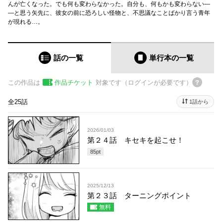
んが亡くなった。でも何も変わらなかった。自分も、何もかも変わらない―
―と思う矢先に、彼女の前に恐ろしい怪物と、不思議なことばかり言う青年
が現れる…。
話の一覧
単行本
の一覧
この作品は
作品チケット
対象です（ログインが必要です）
全25話
1話から
2026/01/03
第２４話 キセキを起こせ！
85
pt
2025/12/13
第２３話 ターニングポイント
無料