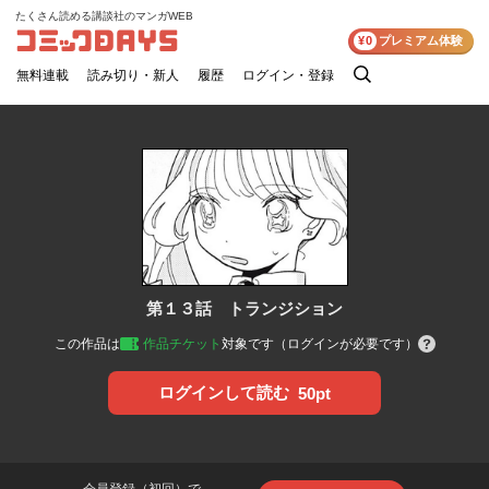
たくさん読める講談社のマンガWEB
コミックDAYS
¥0
プレミアム体験
無料連載
読み切り・新人
履歴
ログイン・登録
検
索
第１３話 トランジション
この作品は
作品チケット
対象です（ログインが必要です）
ログインして読む
50pt