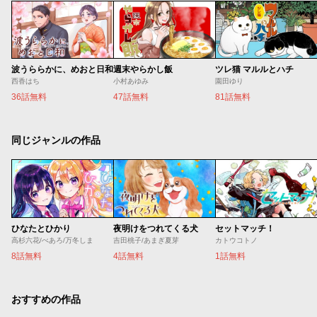
波うららかに、めおと日和
週末やらかし飯
ツレ猫 マルルとハチ
西香はち
小村あゆみ
園田ゆり
36話無料
47話無料
81話無料
同じジャンルの作品
ひなたとひかり
夜明けをつれてくる犬
セットマッチ！
高杉六花/べあろ/万冬しま
吉田桃子/あまぎ夏芽
カトウコトノ
8話無料
4話無料
1話無料
おすすめの作品