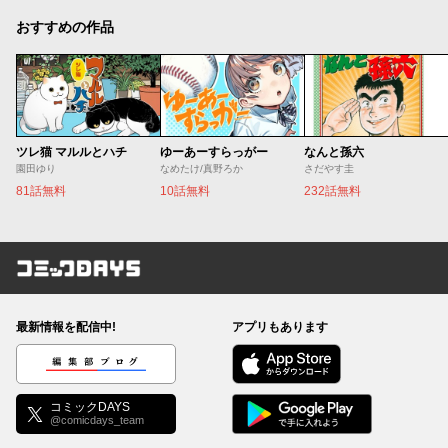
おすすめの作品
ツレ猫 マルルとハチ
ゆーあーすらっがー
なんと孫六
園田ゆり
なめたけ/真野ろか
さだやす圭
81話無料
10話無料
232話無料
コミックDAYS
最新情報を配信中!
アプリもあります
編集部ブログ
コミックDAYS
@comicdays_team