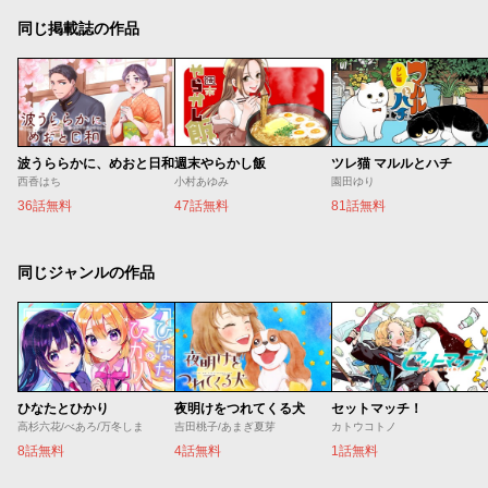
同じ掲載誌の作品
波うららかに、めおと日和
週末やらかし飯
ツレ猫 マルルとハチ
西香はち
小村あゆみ
園田ゆり
36話無料
47話無料
81話無料
同じジャンルの作品
ひなたとひかり
夜明けをつれてくる犬
セットマッチ！
高杉六花/べあろ/万冬しま
吉田桃子/あまぎ夏芽
カトウコトノ
8話無料
4話無料
1話無料