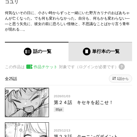
コユリ
何気ないその日に、小さい時からずっと一緒にいた野方カリナのおばあちゃ
んが亡くなった。でも何も変わらなかった。自分も、何もかも変わらない―
―と思う矢先に、彼女の前に恐ろしい怪物と、不思議なことばかり言う青年
が現れる…。
話の一覧
単行本
の一覧
この作品は
作品チケット
対象です（ログインが必要です）
全25話
1話から
2026/01/03
第２４話 キセキを起こせ！
85
pt
2025/12/13
第２３話 ターニングポイント