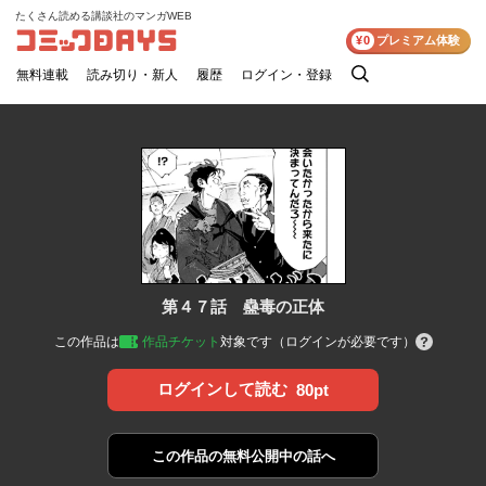
たくさん読める講談社のマンガWEB
コミックDAYS
¥0
プレミアム体験
無料連載
読み切り・新人
履歴
ログイン・登録
検
索
第４７話 蠱毒の正体
この作品は
作品チケット
対象です（ログインが必要です）
ログインして読む
80pt
この作品の
無料公開中の話へ