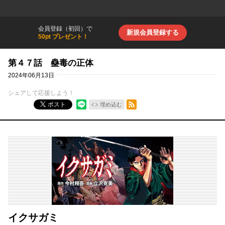
会員登録（初回）で
新規会員登録する
50pt プレゼント！
第４７話 蠱毒の正体
2024年06月13日
シェアして応援しよう！
RSSフィード
ポスト
埋め込む
イクサガミ