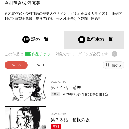
今村翔吾
/
立沢克美
直木賞作家・今村翔吾の歴史大作『イクサガミ』をコミカライズ！ 圧倒的
剣術と欲望を武器に繰り広げる、命と札を懸けた死闘、開始!!
話の一覧
単行本
の一覧
この作品は
作品チケット
対象です（ログインが必要です）
74 - 25
24 - 1
1話から
2026/07/30
第７４話 硝煙
90
pt
2026年08月27日
に無料公開予定
2026/07/16
第７３話 箱根の坂
無料