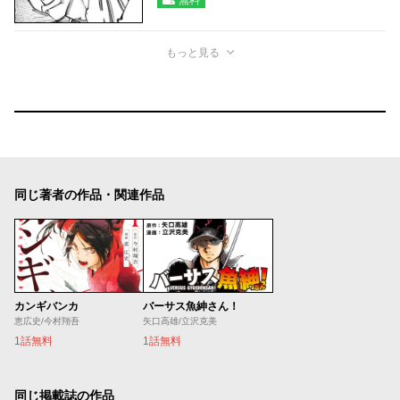
もっと見る
同じ著者の作品・関連作品
カンギバンカ
バーサス魚紳さん！
恵広史/今村翔吾
矢口高雄/立沢克美
1話無料
1話無料
同じ掲載誌の作品