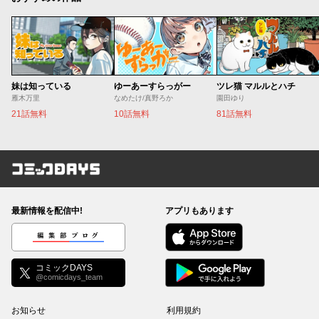
妹は知っている
ゆーあーすらっがー
ツレ猫 マルルとハチ
雁木万里
なめたけ/真野ろか
園田ゆり
21話無料
10話無料
81話無料
コミックDAYS
最新情報を配信中!
アプリもあります
編集部ブログ
コミックDAYS
@comicdays_team
お知らせ
利用規約