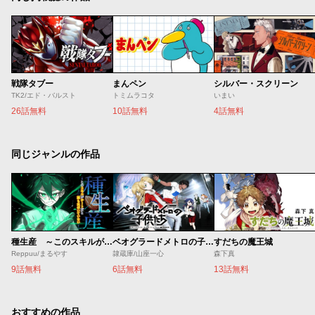
戦隊タブー
まんペン
シルバー・スクリーン
TK2/エド・バルスト
トミムラコタ
いまい
26話無料
10話無料
4話無料
同じジャンルの作品
種生産 ～このスキルがチートだとまだ誰も気付いていない～
ベオグラードメトロの子供たち
すだちの魔王城
Reppuu/まるやす
隷蔵庫/山座一心
森下真
9話無料
6話無料
13話無料
おすすめの作品