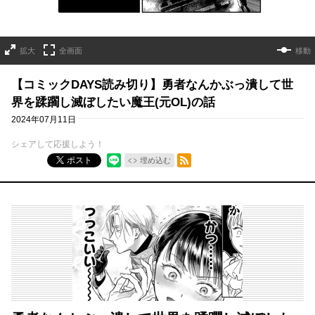
拡大
全画面
移動
【コミックDAYS読み切り】勇者なんかぶっ潰して世
界を蹂躙し滅ぼしたい魔王(元OL)の話
2024年07月11日
シェアして応援しよう！
RSSフィード
ポスト
埋め込む