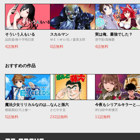
そういう人もいる
スカルマン
実は俺、最強でした？
品田遊/南十字明日菜
ＭＥＩＭＵ/石ノ森章太郎
澄守彩/高橋愛
4話無料
0話無料
4話無料
おすすめの作品
魔法少女リリカルなのは EXCEEDS
なんと孫六
今夜もシリアルキラーと待ち合わせ
都築真紀/川上修一
さだやす圭
伊口紺/中村優児
5話無料
232話無料
11話無料