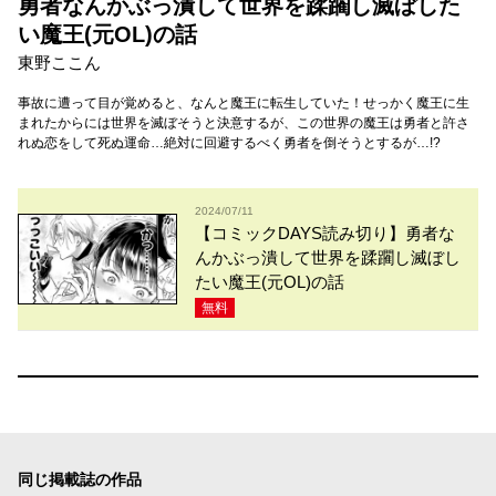
勇者なんかぶっ潰して世界を蹂躙し滅ぼした
い魔王(元OL)の話
東野ここん
事故に遭って目が覚めると、なんと魔王に転生していた！せっかく魔王に生
まれたからには世界を滅ぼそうと決意するが、この世界の魔王は勇者と許さ
れぬ恋をして死ぬ運命…絶対に回避するべく勇者を倒そうとするが…!?
2024/07/11
【コミックDAYS読み切り】勇者な
んかぶっ潰して世界を蹂躙し滅ぼし
たい魔王(元OL)の話
無料
同じ掲載誌の作品