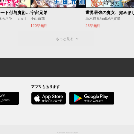
追放されたチート付与魔術師は気ままなセカンドライフを謳歌する。 ～俺は武器だけじゃなく、あらゆるものに『強化ポイント』を付与できるし、俺の意思でいつでも効果を解除できるけど、残った人たち大丈夫？～
宇宙兄弟
麻あさ/ｋｉｓｕｉ
小山宙哉
坂木持丸/riritto/戸賀環
120話無料
23話無料
もっと見る
アプリもあります
YS
s_team