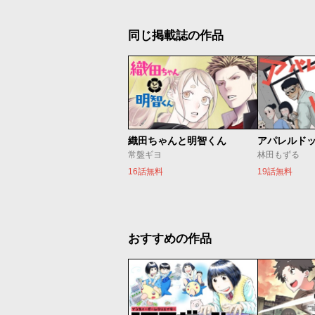
同じ掲載誌の作品
織田ちゃんと明智くん
アパレルド
常盤ギヨ
林田もずる
16話無料
19話無料
おすすめの作品