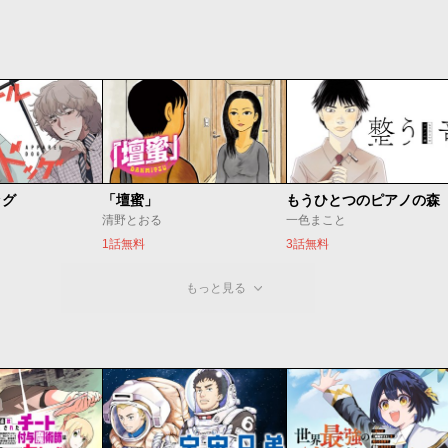
ッグ
「壇蜜」
清野とおる
一色まこと
1話無料
3話無料
もっと見る