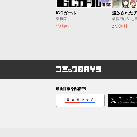
IGCガール
東和広
業務用餅/六志
4話無料
27話無料
コミックDAYS
最新情報を配信中!
編集部ブログ
コミックDA
@comicday