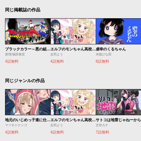
同じ掲載誌の作品
ブラックカラー～悪の組織をマネジメント～
エルフのモンちゃん高校生!!
虐幸のくるちゃん
原理/福田泰宏
志羽よう
木陰ひな田
4話無料
4話無料
8話無料
同じジャンルの作品
地元のいじめっ子達に仕返ししようとしたら、別の戦いが始まった。
エルフのモンちゃん高校生!!
サトコは地雷じゃねーから
マツモトケンゴ
志羽よう
文玲カナ
4話無料
4話無料
7話無料