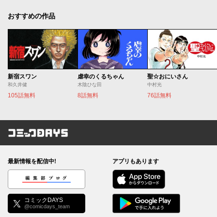
おすすめの作品
新宿スワン
虐幸のくるちゃん
聖☆おにいさん
和久井健
木陰ひな田
中村光
105話無料
8話無料
76話無料
コミックDAYS
最新情報を配信中!
アプリもあります
編集部ブログ
コミックDAYS
@comicdays_team