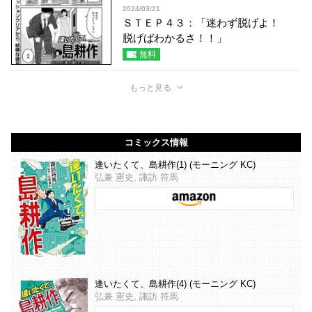
2024/03/21
ＳＴＥＰ４３：「迷わず脱げよ！
脱げばわかるさ！！」
無料
もっと見る
コミックス情報
逢いたくて、島耕作(1) (モーニング KC)
弘兼 憲史, 諏訪 符馬
逢いたくて、島耕作(4) (モーニング KC)
弘兼 憲史, 諏訪 符馬