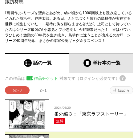
諏訪符馬
｢島耕作｣シリーズを聖典とあがめ、幼い頃から1000回以上も読み返している
イカれた就活生、谷耕太郎。ある日、ふと気づくと憧れの島耕作が実在する
世界に転生していた！ 期待に胸を膨らませる谷だが、上司として待ってい
たのはシリーズ最凶の｢小悪党オブ小悪党｣、今野輝常だった！ 谷はパワハ
ラひしめく激動の80年代を生き抜き、島耕作に逢うことが出来るのか!? シ
リーズ40周年記念、まさかの本家公認ギャグ＆サスペンス！
話の一覧
単行本
の一覧
この作品は
作品チケット
対象です（ログインが必要です）
52 - 3
2 - 1
1話から
2024/06/20
番外編３：「東京ラブストーリー」
無料