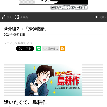
拡大
全画面
移動
番外編２：「探偵物語」
2024年06月13日
シェアして応援しよう！
RSSフィード
ポスト
埋め込む
逢いたくて、島耕作