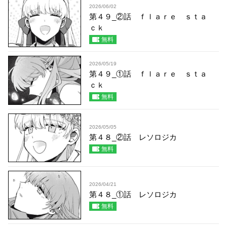
2026/06/02
第４９_②話 ｆｌａｒｅ ｓｔａ
ｃｋ
無料
2026/05/19
第４９_①話 ｆｌａｒｅ ｓｔａ
ｃｋ
無料
2026/05/05
第４８_②話 レソロジカ
無料
2026/04/21
第４８_①話 レソロジカ
無料