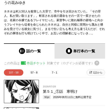
うの花みゆき
ネネオは村人50人を殺害した大罪で、市中を引き回されていた。「その罪
人、私が買い取ります」。斬首される彼の運命をその一言で一変させたの
は、名家の令嬢であるフレイヤだった。家督争いに敗れ極寒の僻地へと向か
うフレイヤから従者を命じられたネネオは、自分と同様に世間から蔑みと憐
みを受けている彼女に気づく。まるで生い立ちも考え方も違う2人だが、それ
ぞれの事情を打ち明けていく中で、お互いの理解者になっていき…。
話の一覧
単行本
の一覧
この作品は
作品チケット
対象です（ログインが必要です）
107 - 58
57 - 8
7 - 1
1話から
2026/07/28
第５１_①話 寒明け
90
pt
2026年08月11日
に無料公開予定