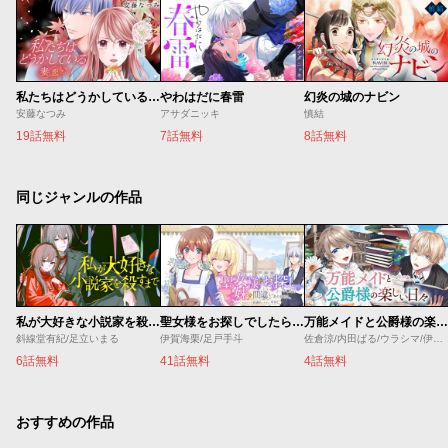
私たちはどうかしている 妻恋い
やわはだに春雷
幻炎の城のナビン
安藤なつみ
アサダニッキ
慎結
19話無料
7話無料
8話無料
同じジャンルの作品
私が大好きな小説家を殺すまで
聖女様をお探しでしたら妹で間違いありません。さあどうぞお連れください、今すぐ。
万能メイドと公爵様の楽しい日々
斜線堂有紀/足立いまる
伊賀海栗/足戸手斗
佐倉涼/内田ぱる/ウラシマ/伊藤テリヤキ
6話無料
41話無料
4話無料
おすすめの作品