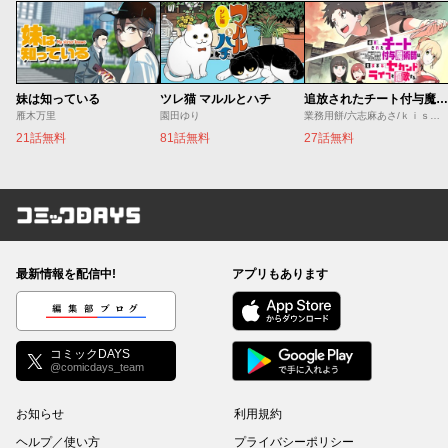
妹は知っている
ツレ猫 マルルとハチ
追放されたチート付与魔術師は気ままなセカンドライフを謳歌する。 ～俺は武器だけじゃなく、あらゆるものに『強化ポイント』を付与できるし、俺の意思でいつでも効果を解除できるけど、残った人たち大丈夫？～
雁木万里
園田ゆり
業務用餅/六志麻あさ/ｋｉｓｕｉ
21話無料
81話無料
27話無料
コミックDAYS
最新情報を配信中!
アプリもあります
編集部ブログ
コミックDAYS
@comicdays_team
お知らせ
利用規約
ヘルプ／使い方
プライバシーポリシー