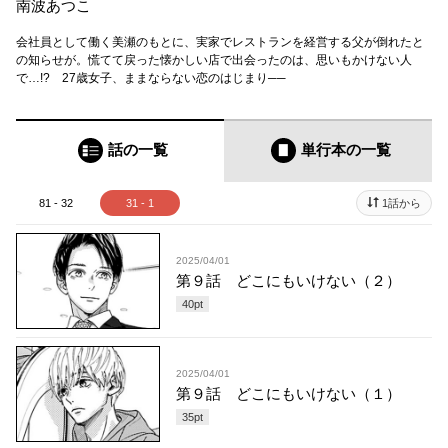
南波あつこ
会社員として働く美瀬のもとに、実家でレストランを経営する父が倒れたと
の知らせが。慌てて戻った懐かしい店で出会ったのは、思いもかけない人
で…!? 27歳女子、ままならない恋のはじまり──
話の一覧
単行本
の一覧
81 - 32
31 - 1
1話から
2025/04/01
第９話 どこにもいけない（２）
40
pt
2025/04/01
第９話 どこにもいけない（１）
35
pt