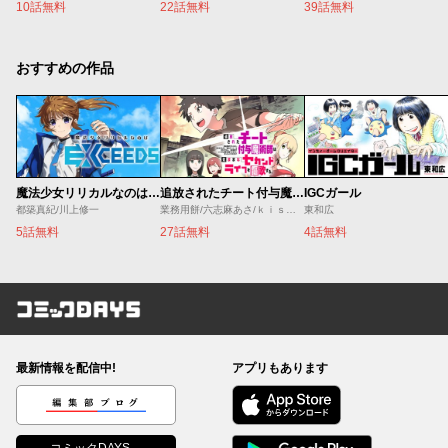
10話無料
22話無料
39話無料
おすすめの作品
魔法少女リリカルなのは EXCEEDS
追放されたチート付与魔術師は気ままなセカンドライフを謳歌する。 ～俺は武器だけじゃなく、あらゆるものに『強化ポイント』を付与できるし、俺の意思でいつでも効果を解除できるけど、残った人たち大丈夫？～
IGCガール
都築真紀/川上修一
業務用餅/六志麻あさ/ｋｉｓｕｉ
東和広
5話無料
27話無料
4話無料
コミックDAYS
最新情報を配信中!
アプリもあります
編集部ブログ